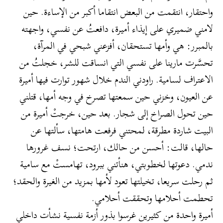
واحتقار، انتقمت من البعض انتقاما أكبر من الإساءة. حين
لامني ضميري على إيذاء أميرة، دافعتُ عن نفسي، واجهته
بالمبرر: هي وأمها تستحقان، أفزعني شبحي في المرآة،
تحسَّرت مارينا على نفسي التي انساقت للشر، خجلتُ من
الاعتراف لسامية. راودني الندم خلال شهور توارت فيها أميرة
عن العيون، وخزني حين سمعتها تصرخ في وجه أمها، قتلني
حين تحول الصراخ إلى شجار. بعد حين، خرجتْ أميرة من
البيت شاردة مطرقة، لمحتني فرفعت هامتها، سألتها عن
حالها، قالت: أحسن من حالك، ارتحت؛ نسف غرورها
ندمي. دعوتها لخطوبتي، هنأتني ببرود، تهامستْ مع سامية
ثم رحلت سريعا، تخيلتها تعود لأمها بمزيد من الغيرة والحقد؛
تحطمت أحلامها وتحققت أحلامي.
أميرة واحدة من كثيرين غرسوا بذور أزمة نفسية نشأت داخلي