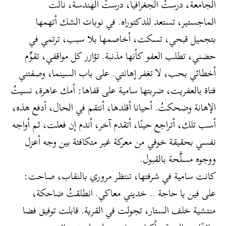
الجامعة، درستُ الجغرافيا، درستْ الهندسة، نالت
الماجستير، تستعد للدكتوراه. في نوبات الشك أتهمها
بتجميل قبحي، تسكت، أخاصمها بلا سبب، ترتمي في
حضني، تطلب العفو كأنها مذنبة. تؤازر كل مواقفي، تقوِّم
أخطائي بحب، لا تغفر إهانتي. على باب السينما، وصفتني
فتاة بالعفريت، ضربتها سامية على قفاها: أمك عاهرة، نسيتُ
الإهانة وضحكتُ. أحيانا أقلدها، أنتقم في الحال، أدفع هذه،
أسب تلك، أتراجع حينًا، أتقدم آخر، أندم إن فعلت، ثم أواجه
نفسي بحقيقة خوفي من معركة غير متكافئة بين وجه أعزل
ووجوه مسلَّحة بالقبول.
كانت سامية في شرفتها، تنتظر مروري بالنقاب، صاحت:
على فين يا حاجة .. خديني معاكي. انطلقتُ ضاحكة،
منتشية خلف الستار، تجولت في القرية. قابلت توفيق فضا