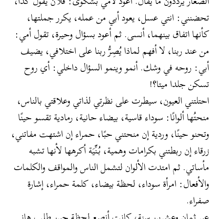
الصغار يرددون ما يقال. أعود لأمي بشكوى: فلان يقول كذا،
تحضنني: انتي عسل، يعود أبي من عمله، يكرر جملتها،
كأنها اتفاق بينهما، أنسى. ثم أعود بسؤال وحيرة، تقول أمي:
من عند ربنا، لا أفهم لماذا يُصِرُّ ربنا على اختلافي، يضيف
أبي: روحه في وشك. أنمو وينمو السؤال داخلي: أي روح
تسكن جلدا ميتا؟!
احتلتني العيون، سيطرت على نظرتي لذاتي وعلاقتي بالناس،
منحتُها ألوانًا: سوداء قاسية، بيضاء حانية، رمادية تقسو حينًا
وتحنو حينًا، وردية إن منحتني حبًا، حمراء إن اشتهت مفاتني،
زرقاء إن ربطتني بكرامات وهمية، بُنِّيَة أكرهها لأنها تشبه
مأساتي. ثم امتدت الألوان لتشمل الناس والمواقف والكلمات
والأفعال: امرأة سوداء، لحظة بيضاء، كلمة حمراء، إشارة
صفراء.
عبر ثمان وعشرين سنة، كانت أنصع لحظة حين طلب هاني