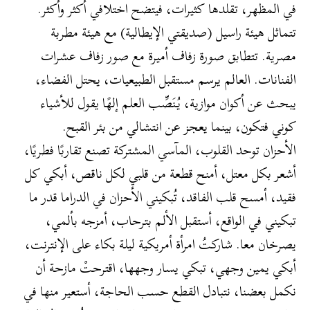
في المظهر، تقلدها كثيرات، فيتضح اختلافي أكثر وأكثر.
تتماثل هيئة راسيل (صديقتي الإيطالية) مع هيئة مطربة
مصرية. تتطابق صورة زفاف أميرة مع صور زفاف عشرات
الفنانات. العالم يرسم مستقبل الطبيعيات، يحتل الفضاء،
يبحث عن أكوان موازية، يُنَصِّب العلم إلهًا يقول للأشياء
كوني فتكون، بينما يعجز عن انتشالي من بئر القبح.
الأحزان توحد القلوب، المآسي المشتركة تصنع تقاربًا فطريًا،
أشعر بكل معتل، أمنح قطعة من قلبي لكل ناقص، أبكي كل
فقيد، أمسح قلب الفاقد، تُبكيني الأحزان في الدراما قدر ما
تبكيني في الواقع، أستقبل الألم بترحاب، أمزجه بألمي،
يصرخان معا. شاركتُ امرأة أمريكية ليلة بكاء على الإنترنت،
أبكي يمين وجهي، تبكي يسار وجهها، اقترحتْ مازحة أن
نكمل بعضنا، نتبادل القطع حسب الحاجة، أستعير منها في