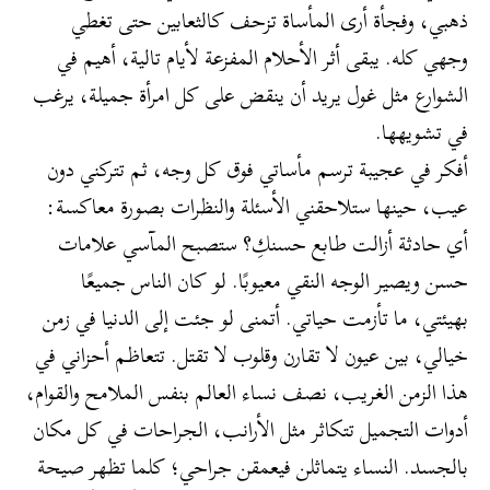
ذهبي، وفجأة أرى المأساة تزحف كالثعابين حتى تغطي
وجهي كله. يبقى أثر الأحلام المفزعة لأيام تالية، أهيم في
الشوارع مثل غول يريد أن ينقض على كل امرأة جميلة، يرغب
في تشويهها.
أفكر في عجيبة ترسم مأساتي فوق كل وجه، ثم تتركني دون
عيب، حينها ستلاحقني الأسئلة والنظرات بصورة معاكسة:
أي حادثة أزالت طابع حسنكِ؟ ستصبح المآسي علامات
حسن ويصير الوجه النقي معيوبًا. لو كان الناس جميعًا
بهيئتي، ما تأزمت حياتي. أتمنى لو جئت إلى الدنيا في زمن
خيالي، بين عيون لا تقارن وقلوب لا تقتل. تتعاظم أحزاني في
هذا الزمن الغريب، نصف نساء العالم بنفس الملامح والقوام،
أدوات التجميل تتكاثر مثل الأرانب، الجراحات في كل مكان
بالجسد. النساء يتماثلن فيعمقن جراحي؛ كلما تظهر صيحة