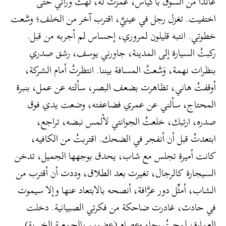
عائدًا من السوق بأكياس، غمزت له، لهث ورائي حتى
اختفيت. تغزل رجل في عينيَّ، اقترب آخر من الخلف؛ وسَّعت
خطوتي. انتبه قليلون لمروري، إحساس لم أجربه من قبل.
ركبتُ السيارة إلى المدينة، جاورني يوسف، رشق صدري
بنظرات نهمة، وَسَّعتُ المسافة بيننا. انتظرتُ أمام الشركة،
أوقفتُ هاني، تظاهرت بضعف البصر، سألته عن عمل، بنبرة
المحتاج، سألني عن عمري فضاعفته، وضعت يدي فوق
صدره، ارتبك، خلعتُ الجوانتي لألمس نبضه، تراجع،
ابتعدتُ قبل أن أنفجر في الضحك. اقتربتُ من الكافيه،
كانت أميرة تجلس مع شاب، يحدق بوجهها الجميل، تدخن
السيجارة كالرجال، تغيرت بعد الطلاق، وددت أن أقترب من
الشاب، أمثِّل دور عرَّافة، أنصحه بالابتعاد عنها وإلا سيموت
في حادث، غادرت ضاحكة من فكرتي الصبيانية. دخلت
العمارة، لمحتُ رجاء وعصام (عضوين بالجمعية الخيرية)