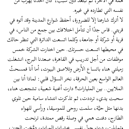
همه في الآخر، ثم نبتعد دون سبب، كأن أحدنا يهرب من
نفسه التي تطارده في غيره.
لا أترك شارعنا إلا للضرورة، أحفظ شوارع المدينة وقد أتوه في
قريتي. قاس جدًا أن تتأمل اختلافك بين جمع من الناس، في
قرية أو شركة أو جامعة، وكلما اتسعت الدائرة التي تنظر حالك
في محيطها اتسعت حسرتك. حين اختارت الشركة خمس
موظفات من أجل تدريب في القاهرة، صعدنا البرج، انشغلت
زميلتي هناء باتساع الأرض وتلاصق البيوت، أما أنا فمسحتُ
العالم الواسع بعين الحرقة، نخر السؤال قلبي: لماذا أنا بين
الملايين.. بين المليارات؟ دارت أغنية شعبية، تشجعت هناء،
سحبت يدي، ترددت، ثم تذكرت انتشاء سامية حين تلوي
بدنها مثل حيَّة، سلمت روحى للموسيقا، ورأسي للهواء
الطازج، دفنت همي في وصلة رقص ممتدة، ترنحت
وتمايلت، درت حول نفسي عشرات المرات، دوَّخت الحزن،