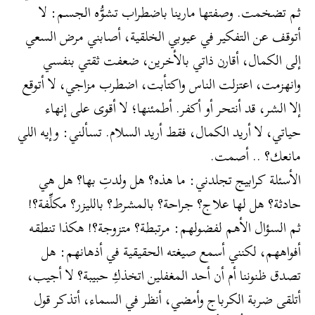
ثم تضخمت. وصفتها مارينا باضطراب تشوُّه الجسم: لا
أتوقف عن التفكير في عيوبي الخلقية، أصابني مرض السعي
إلى الكمال، أقارن ذاتي بالأخرين، ضعفت ثقتي بنفسي
وانهزمت، اعتزلت الناس واكتأبت، اضطرب مزاجي، لا أتوقع
إلا الشر، قد أنتحر أو أكفر. أطمئنها؛ لا أقوى على إنهاء
حياتي، لا أريد الكمال، فقط أريد السلام. تسألني: وإيه اللي
مانعك؟ .. أصمت.
الأسئلة كرابيج تجلدني: ما هذه؟ هل ولدتِ بها؟ هل هي
حادثة؟ هل لها علاج؟ جراحة؟ بالمشرط؟ بالليزر؟ مكلِّفة؟!
ثم السؤال الأهم لفضولهم: مرتبطة؟ متزوجة؟! هكذا تنطقه
أفواههم، لكنني أسمع صيغته الحقيقية في أذهانهم: هل
تصدق ظنوننا أم أن أحد المغفلين اتخذكِ حبيبة؟ لا أجيب،
أتلقى ضربة الكرباج وأمضي، أنظر في السماء، أتذكر قول