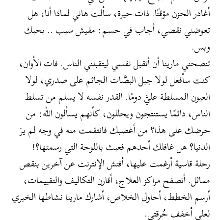
أغادر الحزن مؤقتًا. ذات حيرة، سألت هاني لماذا أنا، هل
تعوضني نقصي، أجاب في حسم: مفيش سبب .. بحبك
وبس.
تنصحني مارينا أن أتقبل نفسي ليتقبلني الناس. فات الأوان،
كنت سأفعل لولا جبل البصَّات الجاثم على صدري، لولا
العيون المسلطة عليَّ دومًا. القدر نفسه لا يسلم من تسلط
الناس، دائمًا يستنتجون ويحللون، كأنهم يسألون الله: من
حرضك على هذا؟ من أغضبك فانتقمت منه في وجه لم يرَ
الدنيا؟ هل غافلك أحدهم فعبث باللوحة التي رسمتها؟!
رحلة قاسية أرغمت عليها، أفتش الإنترنت عن آخرين بنقص
مماثل. أتصفح مراكز العلاج، أقارن التكاليف والتقييمات،
أرسم الخطط، أحاول الخلاص، أشارك مارينا نشاطها الخيري
لعلي أخفف حُرقتي.