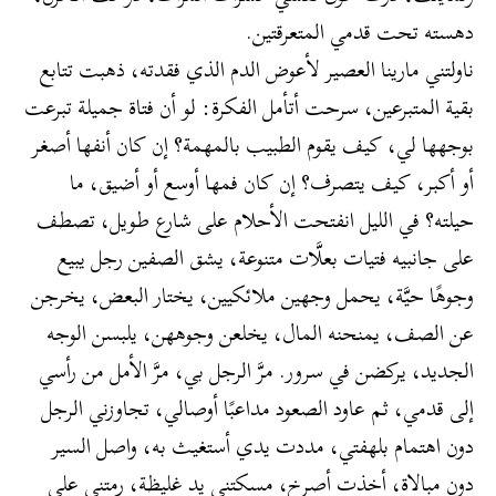
دهسته تحت قدمي المتعرقتين.
ناولتني مارينا العصير لأعوض الدم الذي فقدته، ذهبت تتابع
بقية المتبرعين، سرحت أتأمل الفكرة: لو أن فتاة جميلة تبرعت
بوجهها لي، كيف يقوم الطبيب بالمهمة؟ إن كان أنفها أصغر
أو أكبر، كيف يتصرف؟ إن كان فمها أوسع أو أضيق، ما
حيلته؟ في الليل انفتحت الأحلام على شارع طويل، تصطف
على جانبيه فتيات بعلَّات متنوعة، يشق الصفين رجل يبيع
وجوهًا حيَّة، يحمل وجهين ملائكيين، يختار البعض، يخرجن
عن الصف، يمنحنه المال، يخلعن وجوههن، يلبسن الوجه
الجديد، يركضن في سرور. مرَّ الرجل بي، مرَّ الأمل من رأسي
إلى قدمي، ثم عاود الصعود مداعبًا أوصالي، تجاوزني الرجل
دون اهتمام بلهفتي، مددت يدي أستغيث به، واصل السير
دون مبالاة، أخذت أصرخ، مسكتني يد غليظة، رمتني على