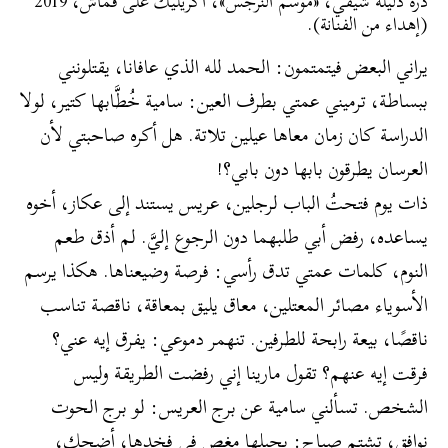
درة دليلة شيفي، «موسم النرجس»، أكريليك على قماش، 2019
(إهداء من الفنانة).
يراني البعض فيتمتمون: الحمد لله الذي عافانا، يقتلونني
ببساطة، ترميني عمتي بطرف العين: سامية خُطَّابها كتير، لولا
الدراسة كان زمان معاها عيلين تلاتة. هل أكره صاحبتي لأن
العرسان يطرقون بابها دون بابي؟!
ذات يوم فتحتُ الباب لرجلين، عريس يستند إلى عكاز، أخوه
يساعده، رفض أبي طلبهما دون الرجوع إليَّ. لم أذق طعم
النوم، كلمات عمتي تدق رأسي: فرصة وضيعناها. هكذا يرسم
الأسوياء مصائر المعتلين، معاق يليق بمعاقة، ناقصة تناسب
ناقصًا، بيعة رابحة للطرفين. تنهمر دموعي: يفرق إيه عني؟
فرقت إيه عنهم؟ تقول مارينا إني رفضت الطريقة وليس
الشخص. تسألني سامية عن برج العريس: لو برج الحوت
نوافق، تشتم صباح: يجيلها مغص في فخدها، أضحك،