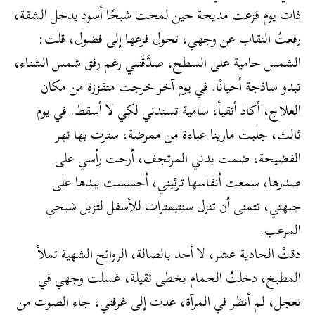
ذات يوم فزعت مديحة حين لمحت شبحًا أسود يدخل الشقة،
رفعتُ النقاب عن وجهي، تحول فزعها إلى فضول، قلت:
الشمس حامية على السطح، صدَّقَتني رغم رفق شمس الشتاء،
تبدو ساذجة أحيانًا. في يوم آخر خرجت متقززة من مكان
العلاج، أكاد أتقيأ، سامية تسندني لكي لا أسقط. في يوم
ثالث، جلبت مارينا عباءة من ممرضة، سترت بها نهر
الفضيحة، ضمت بدني المرتجف، أرحت رأسي على
صدرها، سمعت أنفاسها ترثيني، أحسست بيدها على
جبهتي، تتمنى أن تنزل سنتيمترات للأسفل لتزيل شبحي
المرعب.
دقتْ الحادية عشر، لا أحد بالصالة، الروائح الشهية تملأ
المطبخ، دخلتُ الحمام بخطى ثقيلة، غسلت وجهي في
تعجل، لم أنظر في المرآة، عدت إلى غرفتي، جاء الصوت من