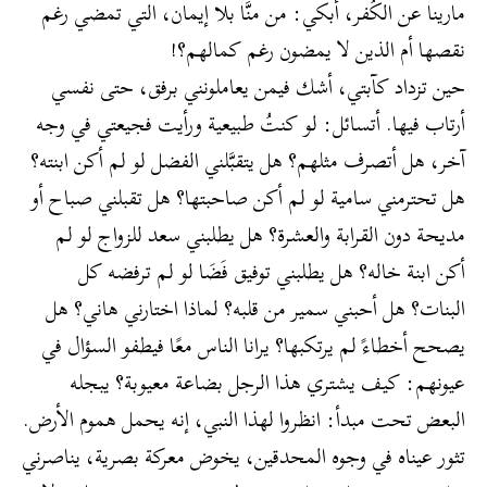
مارينا عن الكُفر، أبكي: من منَّا بلا إيمان، التي تمضي رغم
نقصها أم الذين لا يمضون رغم كمالهم؟!
حين تزداد كآبتي، أشك فيمن يعاملونني برفق، حتى نفسي
أرتاب فيها. أتسائل: لو كنتُ طبيعية ورأيت فجيعتي في وجه
آخر، هل أتصرف مثلهم؟ هل يتقبَّلني الفضل لو لم أكن ابنته؟
هل تحترمني سامية لو لم أكن صاحبتها؟ هل تقبلني صباح أو
مديحة دون القرابة والعشرة؟ هل يطلبني سعد للزواج لو لم
أكن ابنة خاله؟ هل يطلبني توفيق فَضَا لو لم ترفضه كل
البنات؟ هل أحبني سمير من قلبه؟ لماذا اختارني هاني؟ هل
يصحح أخطاءً لم يرتكبها؟ يرانا الناس معًا فيطفو السؤال في
عيونهم: كيف يشتري هذا الرجل بضاعة معيوبة؟ يبجله
البعض تحت مبدأ: انظروا لهذا النبي، إنه يحمل هموم الأرض.
تثور عيناه في وجوه المحدقين، يخوض معركة بصرية، يناصرني