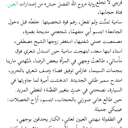
قريتي لا تخلع
العين
رواية «روح الله الفضل حبش» من إصدارات
.
فتاة حجابها،
سامية تمنَّت ولم تفعل، رغم قوة شخصيتها. خلعتُه قبل دخول
الجامعة؛ ابتسم أبي متفهمًا، شجعتني مديحة بغمزة،
مصمصت عمتي شفتيها، استغفر زوجها الشيخ مصطفى،
استاء ابنها سعد، ابتهجت سامية حين انسدل شعري فوق
مأساتي، طالعتُ وجهي في المرآة ببعض الرضا، شَبَّهتني مارينا
بنجمات السينما، غازلني توفيق فضا؛ وصف شعري بالحرير،
امتدح سمير طلتي الجديدة. اندهشت أميرة لما جاورتها في
السيارة، نصحتني في خبثٍ بتغيير القَصَّة؛ لتغطي المزيد.
حين طالع هاني صورتي بالحجاب، ابتسم، أزاح الخصلات:
عينيكي جميلة.
في الطفولة نبهتني العيون لعلتي، الكبار يحدقون بوجهي،