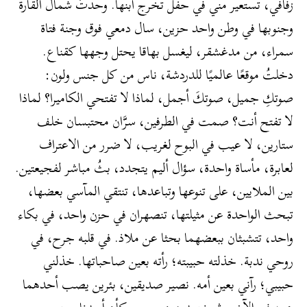
زفافي، تستعير مني في حفل تخرج ابنها. وحدتُ شمال القارة
وجنوبها في وطن واحد حزين، سال دمعي فوق وجنة فتاة
سمراء، من مدغشقر، ليغسل بهاقا يحتل وجهها كقناع.
دخلتُ موقعًا عالميًا للدردشة، ناس من كل جنس ولون:
صوتكِ جميل، صوتكَ أجمل، لماذا لا تفتحي الكاميرا؟ لماذا
لا تفتح أنت؟ صمت في الطرفين، سرَّان محتبسان خلف
ستارين، لا عيب في البوح لغريب، لا ضرر من الاعتراف
لعابرة، مأساة واحدة، سؤال أليم يتجدد، بثُ مباشر لفجيعتين.
بين الملايين، على تنوعها وتباعدها، تنتقي المآسي بعضها،
تبحث الواحدة عن مثيلتها، تنصهران في حزن واحد، في بكاء
واحد، تتشبثان ببعضهما بحثا عن ملاذ. في قلبه جرح، في
روحي ندبة. خذلته حبيبته؛ رأته بعين صاحباتها. خذلني
حبيبي؛ رآني بعين أمه. نصير صديقين، بئرين يصب أحدهما