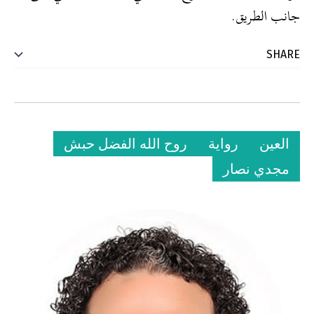
جانب الطريق.
العين
رواية
روح الله الفضل حبش
مجدي نصار