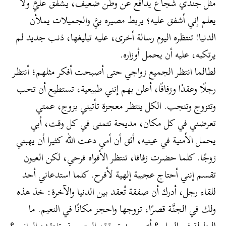
مثل جندي شجاع يدافع عن وطن ضعيف، يشفق عليَّ ولا
يعلم إني أشفق عليه؛ يربط مصيره بيَّ والجميلات يملأن
الدنيا! تنتظره اليوم رسالة أخرى، عليه تبليغها، ذنب جديد لم
يرتكبه، عليه أن يحمل أوزاره.
لطالما انتظر الجميع زواجي حتى أصبحت أفكر مثلهم؛ أنتظر
رجلًا وعقدًا وزفافًا، أعلن بهم إنني طبيعية، تستطيع أن تحب
وتتزوج وتنجب. الكل ينتظر معجزة تأتيني بزوج، عمتي
تعرضني في كل مكان، مديحة تتمنى في كل وقت، أبي
يحمل الأمنية في عينيه، أثق أن أمي دعت الله كثيرا أن يهبني
زوجًا. كلما حضرت زفافا، تنتظر الأفواه فرحي، لكن العيون
تقسم إنني أحتاج عجيبة إلهية لأفرح. كلما استدعاني أحد
للقاء رجل، أدرك أن صفقة تُعقد بين الدنيا والآخرة: خذ هذه
ولك في الجنَّة قصرًا، تزوجها واحجز مكانًا في النعيم. ما
البطولة في الزواج؟ أي مجد تحققه المتزوجة وتفتقده العانس؟