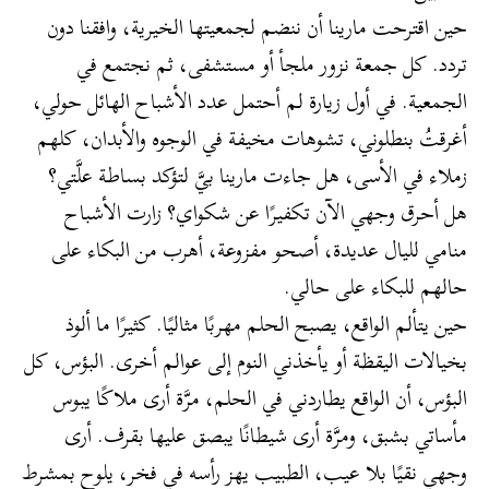
حين اقترحت مارينا أن ننضم لجمعيتها الخيرية، وافقنا دون
تردد. كل جمعة نزور ملجأ أو مستشفى، ثم نجتمع في
الجمعية. في أول زيارة لم أحتمل عدد الأشباح الهائل حولي،
أغرقتُ بنطلوني، تشوهات مخيفة في الوجوه والأبدان، كلهم
زملاء في الأسى، هل جاءت مارينا بيَّ لتؤكد بساطة علَّتي؟
هل أحرق وجهي الآن تكفيرًا عن شكواي؟ زارت الأشباح
منامي لليال عديدة، أصحو مفزوعة، أهرب من البكاء على
حالهم للبكاء على حالي.
حين يتألم الواقع، يصبح الحلم مهربًا مثاليًا. كثيرًا ما ألوذ
بخيالات اليقظة أو يأخذني النوم إلى عوالم أخرى. البؤس، كل
البؤس، أن الواقع يطاردني في الحلم، مرَّة أرى ملاكًا يبوس
مأساتي بشبق، ومرَّة أرى شيطانًا يبصق عليها بقرف. أرى
وجهي نقيًا بلا عيب، الطبيب يهز رأسه في فخر، يلوح بمشرط