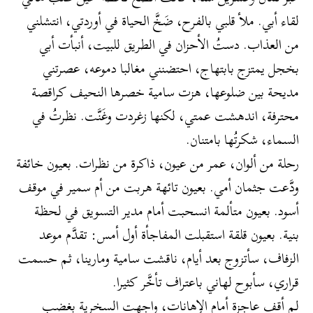
لقاء أبي. ملأ قلبي بالفرح، ضَخَّ الحياة في أوردتي، انتشلني
من العذاب. دستُ الأحزان في الطريق للبيت، أنبأت أبي
بخجل يمتزج بابتهاج، احتضنني مغالبا دموعه، عصرتني
مديحة بين ضلوعها، هزت سامية خصرها النحيف كراقصة
محترفة، اندهشت عمتي، لكنها زغردت وغَنَّت. نظرتُ في
السماء، شكرتُها بامتنان.
رحلة من ألوان، عمر من عيون، ذاكرة من نظرات. بعيون خائفة
ودَّعت جثمان أمي. بعيون تائهة هربت من أم سمير في موقف
أسود. بعيون متألمة انسحبت أمام مدير التسويق في لحظة
بنية. بعيون قلقة استقبلت المفاجأة أول أمس: تقدَّم موعد
الزفاف، سأتزوج بعد أيام، ناقشت سامية ومارينا، ثم حسمت
قراري، سأبوح لهاني باعتراف تأخَّر كثيرا.
لم أقف عاجزة أمام الإهانات، واجهت السخرية بغضب