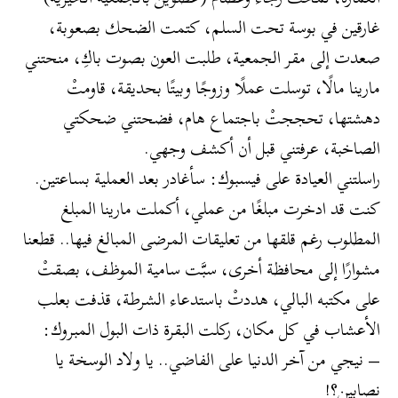
غارقين في بوسة تحت السلم، كتمت الضحك بصعوبة،
صعدت إلى مقر الجمعية، طلبت العون بصوت باكِ، منحتني
مارينا مالًا، توسلت عملًا وزوجًا وبيتًا بحديقة، قاومتْ
دهشتها، تحججتْ باجتماع هام، فضحتني ضحكتي
الصاخبة، عرفتني قبل أن أكشف وجهي.
راسلتني العيادة على فيسبوك: سأغادر بعد العملية بساعتين.
كنت قد ادخرت مبلغًا من عملي، أكملت مارينا المبلغ
المطلوب رغم قلقها من تعليقات المرضى المبالغ فيها.. قطعنا
مشوارًا إلى محافظة أخرى، سبَّت سامية الموظف، بصقتْ
على مكتبه البالي، هددتْ باستدعاء الشرطة، قذفت بعلب
الأعشاب في كل مكان، ركلت البقرة ذات البول المبروك:
– نيجي من آخر الدنيا على الفاضي.. يا ولاد الوسخة يا
نصابين؟!