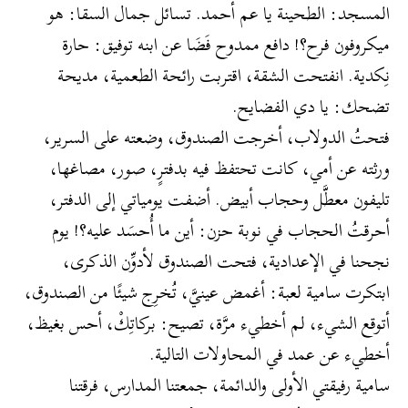
المسجد: الطحينة يا عم أحمد. تسائل جمال السقا: هو
ميكروفون فرح؟! دافع ممدوح فَضَا عن ابنه توفيق: حارة
نِكدية. انفتحت الشقة، اقتربت رائحة الطعمية، مديحة
تضحك: يا دي الفضايح.
فتحتُ الدولاب، أخرجت الصندوق، وضعته على السرير،
ورثته عن أمي، كانت تحتفظ فيه بدفترٍ، صور، مصاغها،
تليفون معطَّل وحجاب أبيض. أضفت يومياتي إلى الدفتر،
أحرقتُ الحجاب في نوبة حزن: أين ما أُحسَد عليه؟! يوم
نجحنا في الإعدادية، فتحت الصندوق لأدوِّن الذكرى،
ابتكرت سامية لعبة: أغمض عينيَّ، تُخرِج شيئًا من الصندوق،
أتوقع الشيء، لم أخطيء مرَّة، تصيح: بركاتِكْ، أحس بغيظ،
أخطيء عن عمد في المحاولات التالية.
سامية رفيقتي الأولى والدائمة، جمعتنا المدارس، فرقتنا