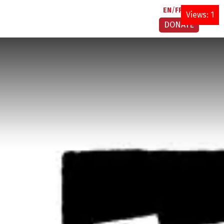
EN
FR
AR
Views: 1
DONATE