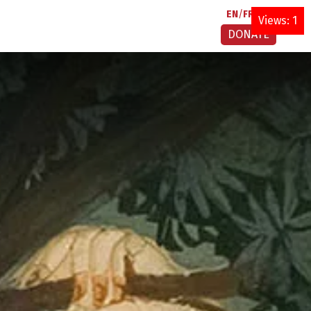
EN
FR
AR
Views: 1
DONATE