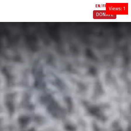
EN
FR
AR
Views: 1
DONATE