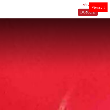
EN
FR
AR
Views: 1
DONATE