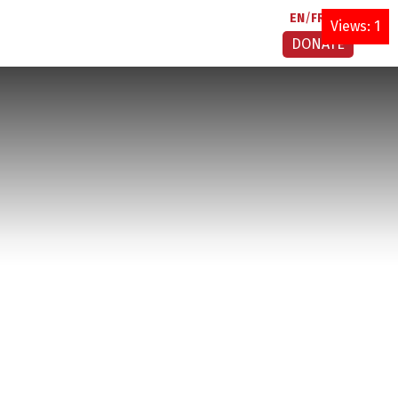
EN
FR
AR
Views: 1
DONATE