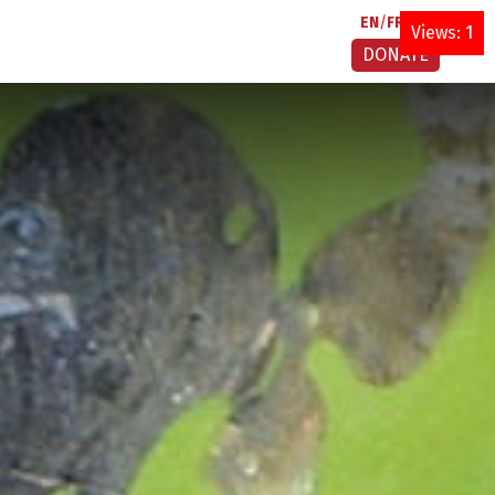
EN
FR
AR
Views: 1
DONATE