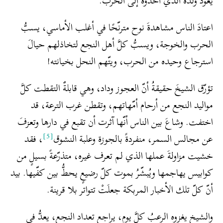
يعود ولده الذي أخذوه إلى الحرب.
اعتادَ الناس مشاهدةَ نوح مترنّحًا في أغلب الأماسي، يسبُّ
الحرب والخوجة، ويسبُّ كلَّ أهل النجع لتخاذلهم حيالَ
استرجاع وحيده من الحرب، ويتّهم النحل بخيانته!
تؤرّق الشيخَ حقيقةُ أنّ العجوز وداد، وهي قابلةٌ التقطت كلَّ
مواليد النجع من أرحام أمّهاتهم، وتقطن غرب الترعة، قد
اختفت. وشاعَ بين الناس أنّها آثرت أن تقبع في دارها وتعزفَ
[5]
عن مجالس السمر، منفردةً بالجوزة وعلبة النشوق
، فقد
خشيت مزاولةَ عملها الذي لم تعرف غيره، متذرّعةً بسيلٍ من
كوابيس يهاجمها ويُبشّرُ بموت كلّ رضيعٍ يحطُّ بين كفّيها. بيد
أنّ كلّ تلك الأخبار المربكة جعلَتْ تتواتر بلا قرينة.
والشيخ يغزوه الرعبُ كلَّ يوم، يراجع تعداد النجع، يعدُّ في