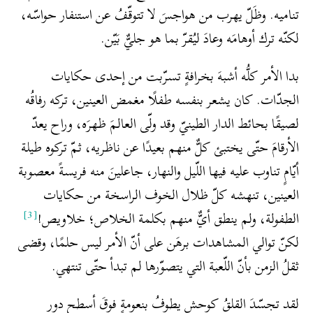
تناميه. وظَلّ يهرب من هواجسَ لا تتوقّفُ عن استنفار حواسّه،
لكنّه ترك أوهامَه وعادَ ليُقرّ بما هو جليٌّ بَيّن.
بدا الأمر كلُّه أشبهَ بخرافةٍ تسرّبت من إحدى حكايات
الجدّات. كان يشعر بنفسه طفلًا مغمض العينين، تركه رفاقُه
لصيقًا بحائط الدار الطينيّ وقد ولّى العالمَ ظهرَه، وراح يعدّ
الأرقامَ حتّى يختبئ كلٌّ منهم بعيدًا عن ناظريه، ثمّ تركوه طيلة
أيّامٍ تناوب عليه فيها اللّيل والنهار، جاعلينَ منه فريسةً معصوبة
العينين، تنهشه كلّ ظلال الخوف الراسخة من حكايات
[3]
الطفولة، ولم ينطق أيٌّ منهم بكلمة الخلاص؛ خلاويص!
لكنّ توالي المشاهدات برهَن على أنّ الأمر ليس حلمًا، وقضى
ثقلُ الزمن بأنّ اللّعبة التي يتصوّرها لم تبدأ حتّى تنتهي.
لقد تجسّدَ القلقُ كوحشٍ يطوفُ بنعومةٍ فوقَ أسطح دور