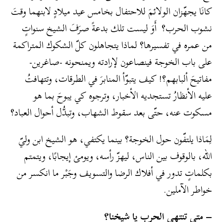
كانَا يجهّزان الولائمَ للاحتفال بخامس عيد ميلادٍ لابنهما وقتَ
نشوب الحرب؟ أَوَ ليست تلك بدعةً صرَفَ الشيخ سنواتٍ
من عمره في تفسيرها؟ لماذا يتجاهلون كلّ الشكوك المتراكمة
على باب الخوجة فينصاعون لإرادته ويمنحونه -صاغرين-
مفاتيحَ ألبابهم؟! كيف يتبوّأ المنابرَ في الطرقات، وتتهافتُ
عليه الأنظارُ تستجديه الأخبار، وترجوه كي يبوحَ بما هو
مسكوت عنه، حتّى بعد سقوط الشهاب، وتبدُّل أحوال العباد؟
لِمَاذا يلتفّون حول الخوجة؟ بينما يكتفي، هو الشيخ ابن وليّ
الله، بالوقوف بين الناس، ليهزّ رأسه، ويومئ إيجابًا، ويتمتم
بكلماتٍ تدور في أفلاك الرضا والتسويف وجَبْر ما انكسر من
خواطر الآملين.
– متى تنتهي الحرب يا شيخنا؟