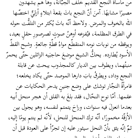
من مأساة النجع القديم خلف الجبّانة، وها هم يشهدون
مصيرًا مشابهًا. آمنَ أنّ النجع باتَ بقعةَ ابتلاءٍ أزليٍّ اختصّها
الله بالخوف والمرض. ولاحظ أنّه باتَ يُكثر من التلفُّت حوله
في الطرق المظلمة، فيُفزعه أوهنُ صوتٍ لصرصورِ حقلٍ بعيد،
ويوقظه من نوبات نومه المتقطّع مواءُ قطّةٍ جائعةٍ. وشبح القطّ
الأسود يُطارده. يحكُّ الشيخ موضعَ حاجبَيه الزائلين حتّى يحمرّ
منبتُهما، ويطوف بين الديار كالمجذوب يبحث عن قابلة
النجع وداد، ويطرقُ بابَ دارها الموصد حتّى يكاد يخلعه؛
فامرأةُ النجّار توشك على وضع جنينٍ يدحر الحكايات عن
عقمها. أمّا نوح النحّال، فقد بلغَ به القلق أن هجر منحل أبيه
بعدما انعزلَ فيه سنوات، وراحَ يتمتم لنفسه، وهو يجول بين
الأزقّة مخمورًا، أنّه ترك المنحل للنحل، لأنّه لم ينتمِ يومًا إليه،
ثمّ إنّه يثق بأنّ النحل سيثور عليه إن تجرّأ على العودة قبل أن