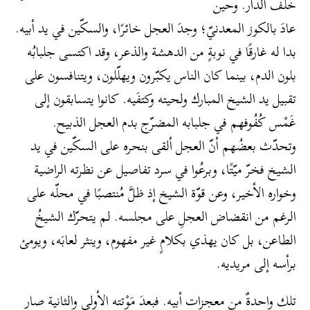
خلف الدار. وحين
عادَ بالكوز المعدنيّ؛ وجدَ العجل خائرًا، والسكّين في يد أبيه.
بدا له غارقًا في نوبةٍ من الدهشة والذعر، وقد اكتسى جلبابُه
بلون الدم، بينما كان الناس يكبّرون ويهلّلون، ويتنافسون على
تقبيل يد الشيخ المبارك ولحيته وكتفَيه. كانوا يتسابقون إلى
غَمْس كُفُوفهم في جلبابه المضرّج بدم العجل الذبيح.
وتحدّث بعضُهم أنّ العجل ألقى بنحره على السكّين في يد
الشيخ فخرّ ميّتًا، وبرعُوا في سرد تفاصيل عن نظرته الراضية
وخواره الأخير، وعن قوّة الشيخ إذ ظلَّ مُنتصبًا في محلّه على
الرغم من انقضاض العجلِ على مجلسه. لم يتحرّك الشيخُ
الطاعن، بل كان يهذي بكلامٍ غير مفهوم، وينثر لعابَه، ويومئ
برأسه إلى مريديه.
تلك واحدةٌ من معجزات أبيه. فبعدَ مَوْتته الأولى والثانية صار