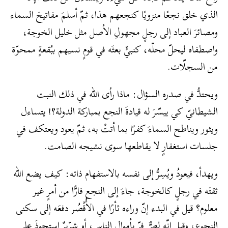
الذي خلق نجعًا منزويًا كنجعهم هذا، ثمّ أسلمَ مفاتيحَ السماء
ومصائرَ العباد إلى رجلٍ مجهولِ الأصل مثل خليل الخوجة،
واصطفاه ليحلّ محلّه، كنبيٍّ بعثَه في قومٍ نسيهم ببُقعةٍ ممحوّة
من السجلّات.
ويحتدُّ في صدره السؤال: ماذا رأى الله في ذلك النبت
الشيطانيّ كي ييسّرَ له قيادةَ النجع بمباركة الدولة؟! يتساءل
ويثور ويناطح السماءَ كفرًا بما أتتْ به، ثمّ يعود ويعتكف في
جلسات استغفارٍ لا يقاطعها سوى نشيجه الصامت.
ويهدأ، فيعودُ ويُسِرُّ إلى نفسه بالاستفهام ذاته: كيف يضع الله
ثقتَه في رجلٍ كالخوجة، جاءَ إلى النجع فارًّا من أمرٍ غير
معلوم؟ قيل في البدء إنّ وراءه ثأرًا في الأُقْصُر دفعَه إلى سكنى
النجوع، وقيل إنّه لصٌّ فرّ بأموال الناس، أو شرّيرٌ استحوذَ على