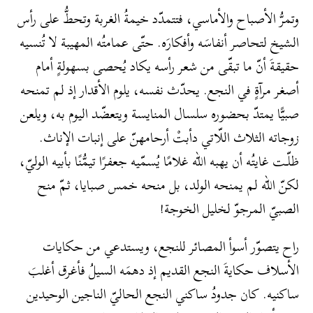
وتمرُّ الأصباح والأماسي، فتتمدّد خيمةُ الغربة وتحطُّ على رأس
الشيخ لتحاصر أنفاسَه وأفكارَه. حتّى عمامتُه المهيبة لا تُنسيه
حقيقةَ أنّ ما تبقّى من شعر رأسه يكاد يُحصى بسهولةٍ أمام
أصغر مرآةٍ في النجع. يحدّث نفسه، يلوم الأقدار إذ لم تمنحه
صبيًّا يمتدّ بحضوره سلسال المنايسة ويتعضّد اليوم به، ويلعن
زوجاته الثلاث اللّاتي دأبتْ أرحامهنّ على إنبات الإناث.
ظلّـت غايتُه أن يهبه الله غلامًا يُسمّيه جعفرًا تيمُّنًا بأبيه الوليّ،
لكنّ الله لم يمنحه الولد، بل منحه خمس صبايا، ثمّ منح
الصبيّ المرجوّ لخليل الخوجة!
راح يتصوّر أسوأ المصائر للنجع، ويستدعي من حكايات
الأسلاف حكايةَ النجع القديم إذ دهمَه السيلُ فأغرق أغلبَ
ساكنيه. كان جدودُ ساكني النجع الحاليّ الناجين الوحيدين