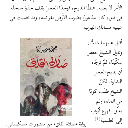
الأمر لا يعنيه. هبطَا الدرج، فوجدَا العجلَ يقف حذوَ مدخله
في قلق، كان مذعورًا يضرب الأرض بقوائمه، وقد نضبت في
عينيه مسالك الهرب.
أقبل عليهما شابٌّ،
وناولَ الشيخَ جعفر
سكّينًا، ثمّ ترجّاه
أن يذبح العجل
الشاردَ. لكنّ
الشيخ طلَب كوبًا
من الماء، ولم
يعلّق. فهرع أيّوب
[1]
إلى الطلمبة
رواية «صلاة القلق» من منشورات مسكيلياني.