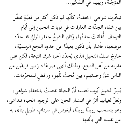
المؤجّلة، ويهيم في التفكير…
تبخّرت شواهي. اختفتْ كأنّها لم تكن أكثر من قصّةٍ تتنقّل
بين شفاه الجدّات الغارقات في نوبات الحنين إلى أيّام
الترحال. أُغلقتْ حانتُها، وكان الشيخُ جعفر الوليُّ قد حدّد
موضعَها، فأشار بأن تكون بعيدًا عن حدود النجع الرسميّة،
خارجَ صفّ النخيل الذي يُحدّد آخره شرق الترعة، لكن على
مقربة من أهل النجع. وبذلك أنهى صراعًا دارَ بين فريقَين من
الناس شقَّ وحدتهم، بين مُحبٍّ للّهو، ورافضٍ للمحرّمات.
يُسِرّ الشيخ أيّوب لنفسه أنّ الحياة نقصتْ باختفاء شواهي،
ولعلّ لغيابها أثرًا في انتشار الحزن على الوجوه. الحياة تتداعى،
وهو ينسحب رويدًا رويدًا، ليغوص في سردابٍ طويلٍ ينأى به
عن نفسه التي يألفها.