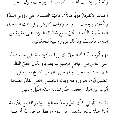
والجمّيز. وشابت أغصان الصفصاف وترنّحت سوق النخل.
أحدث الانفجارُ دويًّا هائلًا، فخيّمَ الصمتُ على رؤوس المارّة
والقُعود، ورجفت القلوب، وتوقّف كلّ شيءٍ في تلك الصحراء
المدجّجة بالألغام. لكنّ بضع شظايَا تطايرت على مقربةٍ من
الدور، فأمستْ قِبلةً للناظرين وسيرةً للحكّائين.
فهم أيّوب أنّ ذاك الدويَّ الهائل قد يكون سببًا في ما استجدّ
على الناس من أعراضٍ مرضيّةٍ لم يعد بالإمكان غضّ النظر
عنها. فقد استفحل الوباء حتّى نال من الشيخ نفسه في
غضون أيّام، هو وزوجته وبناته الخمس. أقضَّ القلقُ مضجعَ
أيّوب ابن الوليّ جعفر، حتّى تشابه عندَه اللّيل والنهار.
طالت اللّيالي كأنّها ليلٌ واحدٌ ممطوط. وشعر الشيخ بأنّ ثمّة
أمرًا جللًا يمنع الشمسَ عن البزوغ، فظلّ يناجي الله أن يهبه