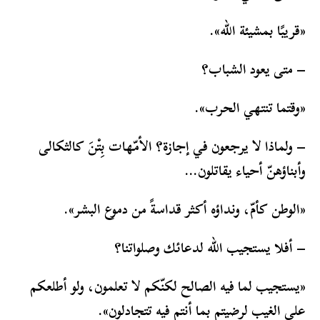
«قريبًا بمشيئة الله».
– متى يعود الشباب؟
«وقتما تنتهي الحرب».
– ولماذا لا يرجعون في إجازة؟ الأمّهات بِتْنَ كالثكالى
وأبناؤهنّ أحياء يقاتلون…
«الوطن كأمّ، ونداؤه أكثر قداسةً من دموع البشر».
– أفلا يستجيب الله لدعائك وصلواتنا؟
«يستجيب لما فيه الصالح لكنّكم لا تعلمون، ولو أطلعكم
على الغيب لرضيتم بما أنتم فيه تتجادلون».