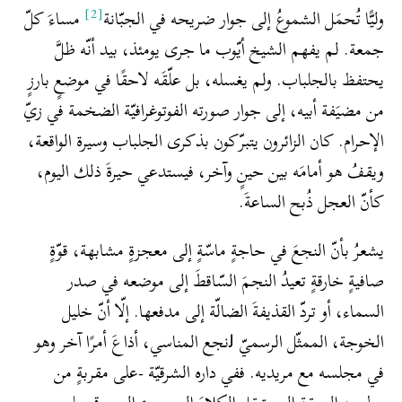
[2]
وليًّا تُحمَل الشموعُ إلى جوار ضريحه في الجبّانة
مساءَ كلّ
جمعة. لم يفهم الشيخ أيّوب ما جرى يومئذ، بيد أنّه ظلَّ
يحتفظ بالجلباب. ولم يغسله، بل علّقَه لاحقًا في موضعٍ بارزٍ
من مضيَفة أبيه، إلى جوار صورته الفوتوغرافيّة الضخمة في زيّ
الإحرام. كان الزائرون يتبرّكون بذكرى الجلباب وسيرة الواقعة،
ويقفُ هو أمامَه بين حينٍ وآخر، فيستدعي حيرةَ ذلك اليوم،
كأنّ العجل ذُبح الساعةَ.
يشعرُ بأنّ النجعَ في حاجةٍ ماسّةٍ إلى معجزةٍ مشابهة، قوّةٍ
صافيةٍ خارقةٍ تعيدُ النجمَ السّاقطَ إلى موضعه في صدر
السماء، أو تردّ القذيفةَ الضالّة إلى مدفعها. إلّا أنّ خليل
الخوجة، الممثّل الرسميّ ﻟنجع المناسي، أذاعَ أمرًا آخر وهو
في مجلسه مع مريديه. ففي داره الشرقيّة -على مقربةٍ من