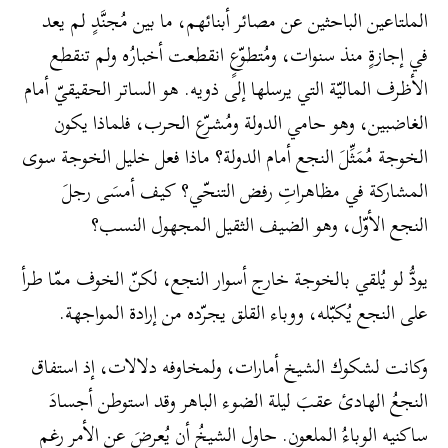
الملتاعين الباحثين عن مصائر أبنائهم، ما بين مُجنَّدٍ لم يعد
في إجازةٍ منذ سنوات، ومُتطوّعٍ انقطعت أخبارُه ولم تنقطع
الأظرف الماليّة التي يرسلها إلى ذويه. هو الساتر الحقيقيّ أمام
الغاضبين، وهو حامي الدولة ومُشرّع الحرب، فلماذا يكون
الخوجة مُمَثِّلَ النجع أمام الدولة؟ ماذا فعل خليل الخوجة سوى
المشاركة في مظاهراتِ رفض التنحّي؟ كيف أمسَى رجلَ
النجع الأوّل، وهو الضيف الثقيل المجهول النسب؟
يودُّ لو يُلقي بالخوجة خارج أسوار النجع، لكنّ الخوف ممّا طرأ
على النجع يُكبّله، ووباء القلق يجرّده من إرادة المواجهة.
وكانت لشكوك الشيخ أمارات، ولمخاوفه دلالات، إذ استفاق
النجعُ الهادئ عقبَ ليلة الضوء الباهر وقد استوطن أجسادَ
ساكنيه الوباءُ الملعون. حاول الشيخُ أن يُعرضَ عن الأمر رغم