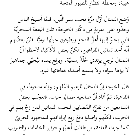
هيبة، ومحطّةَ انتظارٍ للطيور المتعبة.
وُضع التمثال أوّل مرّةٍ تحت ستر اللّيل، فلمّا أصبحَ الناس
وجدُوه على مقربةٍ من دكّان الخوجة، تلك البقعة السحريّة
التي يحجّ إليها أهلُ النجع ويطوفون حولَها يوميًّا. ظنّ بعضُهم
أنّه أحد تماثيل الفراعين، لكنّ بعض الأذكياء لاحظوا أنّ
التمثال لرجلٍ يرتدي حُلّةً رسميّة، ويرفع يمناه ليُحيّي جماهيرَ
لا يراها سواه، ولا يسمع أصداء هتافاتها غيره.
قال الخوجة إنّ التمثال للزعيم المُلهم، وإنّه منحوتٌ في
القاهرة، ثمّ أفادَ أنّ صانعيه مصابُو حرب. فتعجّب بعضُ
السامعين من تفرّغ المُصابين لنحت التماثيل لمن زجَّ بهم في
الحرب، لكنّهم واصلوا دفعَ ربع إيراداتهم للمجهود الحربيّ
كما جرت العادة، بل طالبَ أغلبُهم بتوفير الخامات والتدريب