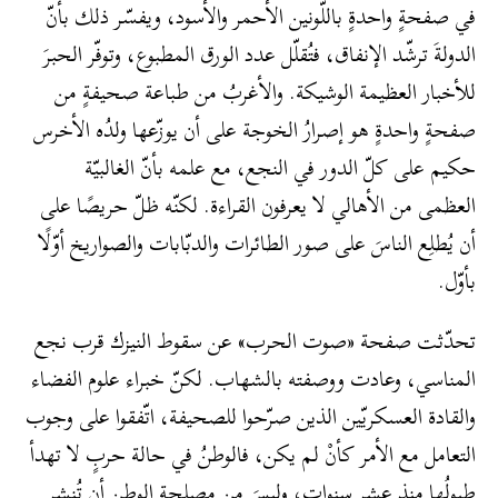
في صفحةٍ واحدةٍ باللّونين الأحمر والأسود، ويفسّر ذلك بأنّ
الدولةَ ترشّد الإنفاق، فتُقلّل عدد الورق المطبوع، وتوفّر الحبرَ
للأخبار العظيمة الوشيكة. والأغربُ من طباعة صحيفةٍ من
صفحةٍ واحدةٍ هو إصرارُ الخوجة على أن يوزّعها ولدُه الأخرس
حكيم على كلّ الدور في النجع، مع علمه بأنّ الغالبيّة
العظمى من الأهالي لا يعرفون القراءة. لكنّه ظلّ حريصًا على
أن يُطلِع الناسَ على صور الطائرات والدبّابات والصواريخ أوّلًا
بأوّل.
تحدّثت صفحة «صوت الحرب» عن سقوط النيزك قرب نجع
المناسي، وعادت ووصفته بالشهاب. لكنّ خبراء علوم الفضاء
والقادة العسكريّين الذين صرّحوا للصحيفة، اتّفقوا على وجوب
التعامل مع الأمر كأنْ لم يكن، فالوطنُ في حالة حربٍ لا تهدأ
طبولُها منذ عشر سنوات، وليسَ من مصلحة الوطن أن تُنشر