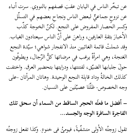
عن تبخّر الناس في اليابان عقبَ قصفهم بالنووي. سرت أنباء
عن نزوحٍ جماعيٍّ لبعض الناس ونجاحِ بعضهم في التسلّل
وكسر الحصار المفروض على النجع. لكنّ الخوجة كذّب
الأخبارَ بثقةِ العارفين، وراهنَ على أنّ الناس سيعتادون الغياب.
وقد شملتْ قائمة الغائبين منذ الانفجار شواهي؛ سيّدة النجع
الغنجة، وهي امرأةٌ يرغب في مرضاتها كلُّ الرّجال، ويطوفُون
حولَ جلبابها الضيّق، لفتنتها، ودرايتها بتحضير العرق. واختفت
كذلك الخالةُ وداد قابِلة النجع الوحيدة. وهاتان المرأتان -على
وجه الخصوص- ظلّتَا عصيّتَين على النسيان.
– أفضل ما فعلَه الحجر الساقط من السماء أن سحق تلك
الفاجرة السافرة الوجه والجسد…
تقول زوجتُه الأولى متشفّيةً، فيومئُ في خنوعٍ. وكذا تفعل زوجتُه