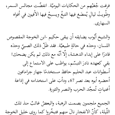
فرغت جُعَبُهم من الحكايات اليوميّة. انفضّت مجالس السمر،
وطُويتْ ليالٍ يُمضَغ فيها التبغُ ويسبحُ فيها الأفيون في أفواه
السهارى.
والشيخ أيّوب يضايقه أن يبقى حكيم -ابن الخوجة المقصوص
اللسان- وحدَه في حالةٍ طبيعيّة. فقد ظَلّ ذلك الصبيّ وحدَه
قادرًا على إبداء الدهشة، إلّا أنّه مع ذلك لم يكن يضحك!
بقي كعهده نادرَ التبسّم، يواظب على الاستماع إلى
أسطوانات عبد الحليم حافظ مستخدمًا جهاز جرامافون
أحضره أبوه بعد نصر 67، ودأبَ على استخدامه في إذاعة
أغنياتٍ تُمجّد الحرب والنصر والثورة.
الجميع ملجمون بصمت الرهبة، والبعضُ غائبٌ منذ تلك
اللّيلة، كأنّ الانفجار نالَ منهم فتبخّروا كما روى خليل الخوجة