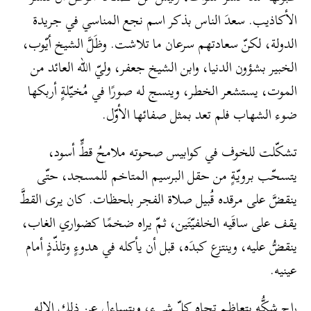
الأكاذيب. سعدَ الناس بذكر اسم نجع المناسي في جريدة
الدولة، لكنّ سعادتهم سرعان ما تلاشت. وظَلَّ الشيخ أيّوب،
الخبير بشؤون الدنيا، وابن الشيخ جعفر، وليّ الله العائد من
الموت، يستشعر الخطر، وينسج له صورًا في مُخيّلةٍ أربكها
ضوء الشهاب فلم تعد بمثل صفائها الأوّل.
تشكّلت للخوف في كوابيس صحوته ملامحُ قطٍّ أسود،
يتسحّب برويّةٍ من حقل البرسيم المتاخم للمسجد، حتّى
ينقضَّ على مرقده قُبيل صلاة الفجر بلحظات. كان يرى القطَّ
يقف على ساقَيه الخلفيّتَين، ثمّ يراه ضخمًا كضواري الغاب،
ينقضُّ عليه، وينتزع كبدَه، قبل أن يأكله في هدوءٍ وتلذّذٍ أمام
عينيه.
راح شكُّه يتعاظم تجاه كلّ شيء، ويتساءل عن ذلك الإله