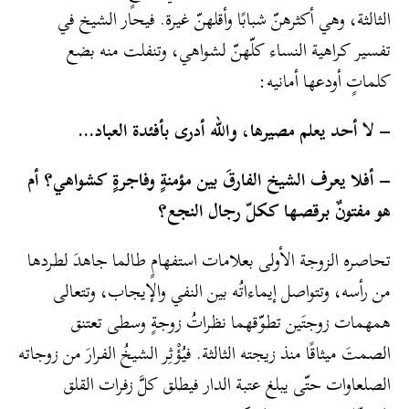
الثالثة، وهي أكثرهنّ شبابًا وأقلهنّ غيرة. فيحار الشيخ في
تفسير كراهية النساء كلّهنّ لشواهي، وتنفلت منه بضع
كلماتٍ أودعها أمانيه:
– لا أحد يعلم مصيرها، والله أدرى بأفئدة العباد…
– أفلا يعرف الشيخ الفارقَ بين مؤمنةٍ وفاجرةٍ كشواهي؟ أم
هو مفتونٌ برقصها ككلّ رجال النجع؟
تحاصره الزوجة الأولى بعلامات استفهامٍ طالما جاهدَ لطردها
من رأسه، وتتواصل إيماءاتُه بين النفي والإيجاب، وتتعالى
همهمات زوجتَين تطوّقهما نظراتُ زوجةٍ وسطى تعتنق
الصمتَ ميثاقًا منذ زيجته الثالثة. فيُؤْثِر الشيخُ الفرارَ من زوجاته
الصلعاوات حتّى يبلغ عتبة الدار فيطلق كلَّ زفرات القلق