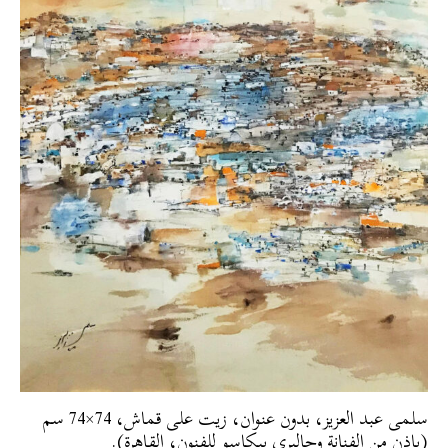
سلمى عبد العزيز، بدون عنوان، زيت على قماش، 74×74 سم
(بإذن من الفنانة وجاليري بيكاسو للفنون، القاهرة).