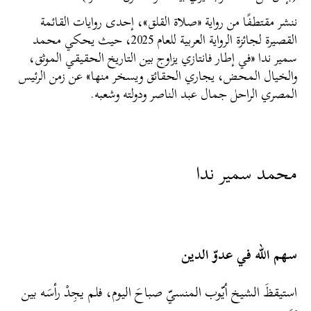
ننشر مقتطفًا من رواية «صلاة القلق»، إحدى روايات القائمة
القصيرة لجائزة الرواية العربية للعام 2025، حيث يحكي محمد
سمير ندا «في إطار فانتازي يزاوج بين التاريخ الحقيقي الموثق،
والخيال المحض، يجاري الحقائق ويسخر منها» عن زمن الرئيس
المصري الراحل جمال عبد الناصر ودولته وشعبه.
محمد سمير ندا
سهم الله في عدوّ الدين
استيقظَ الشيخ أيّوب المنسيّ صباحَ اليوم، فلم يجِدْ رأسَه بين