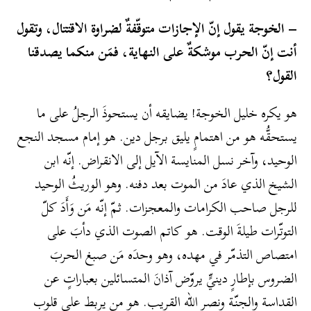
– الخوجة يقول إنّ الإجازات متوقّفةٌ لضراوة الاقتتال، وتقول
أنت إنّ الحرب موشكةٌ على النهاية، فمَن منكما يصدقنا
القول؟
هو يكره خليل الخوجة! يضايقه أن يستحوذَ الرجلُ على ما
يستحقُّه هو من اهتمامٍ يليق برجل دين. هو إمام مسجد النجع
الوحيد، وآخر نسل المنايسة الآيل إلى الانقراض. إنّه ابن
الشيخ الذي عادَ من الموت بعد دفنه. وهو الوريثُ الوحيد
للرجل صاحب الكرامات والمعجزات. ثمّ إنّه مَن وَأَدَ كلّ
التوتّرات طيلةَ الوقت. هو كاتم الصوت الذي دأبَ على
امتصاص التذمّر في مهده، وهو وحدَه مَن صبغ الحربَ
الضروس بإطارٍ دينيٍّ يروّض آذانَ المتسائلين بعباراتٍ عن
القداسة والجنّة ونصر الله القريب. هو من يربط على قلوب