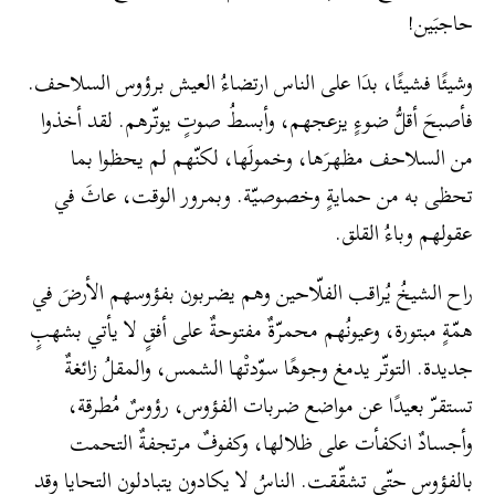
حاجبَين!
وشيئًا فشيئًا، بدَا على الناس ارتضاءُ العيش برؤوس السلاحف.
فأصبحَ أقلُّ ضوءٍ يزعجهم، وأبسطُ صوتٍ يوتّرهم. لقد أخذوا
من السلاحف مظهرَها، وخمولَها، لكنّهم لم يحظوا بما
تحظى به من حمايةٍ وخصوصيّة. وبمرور الوقت، عاثَ في
عقولهم وباءُ القلق.
راح الشيخُ يُراقب الفلّاحين وهم يضربون بفؤوسهم الأرضَ في
همّةٍ مبتورة، وعيونُهم محمرّةٌ مفتوحةٌ على أفقٍ لا يأتي بشهبٍ
جديدة. التوتّر يدمغ وجوهًا سوّدتْها الشمس، والمقلُ زائغةٌ
تستقرّ بعيدًا عن مواضع ضربات الفؤوس، رؤوسٌ مُطرقة،
وأجسادٌ انكفأت على ظلالها، وكفوفٌ مرتجفةٌ التحمت
بالفؤوس حتّى تشقّقت. الناسُ لا يكادون يتبادلون التحايا وقد