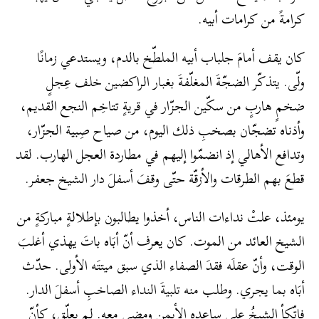
كرامةً من كرامات أبيه.
كان يقف أمامَ جلباب أبيه الملطّخ بالدم، ويستدعي زمانًا
ولّى. يتذكّر الضجّةَ المغلّفةَ بغبار الراكضين خلف عِجلٍ
ضخمٍ هاربٍ من سكّين الجزّار في قريةٍ تتاخِم النجع القديم،
وأذناه تضجّان بصخبِ ذلك اليوم، من صياح صِبية الجزّار،
وتدافع الأهالي إذ انضمّوا إليهم في مطاردة العجل الهارب. لقد
قطعَ بهم الطرقات والأزقّة حتّى وقفَ أسفلَ دار الشيخ جعفر.
يومئذ، علتْ نداءات الناس، أخذوا يطالبون بإطلالةٍ مباركةٍ من
الشيخ العائد من الموت. كان يعرف أنّ أبَاه باتَ يهذي أغلبَ
الوقت، وأنّ عقلَه فقدَ الصفاء الذي سبق ميتتَه الأولى. حدّث
أبَاه بما يجري. وطلب منه تلبيةَ النداء الصاخبِ أسفلَ الدار.
فاتّكأ الشيخُ على ساعده الأيمن ومضى معه. لم يعلّق، كأنّ