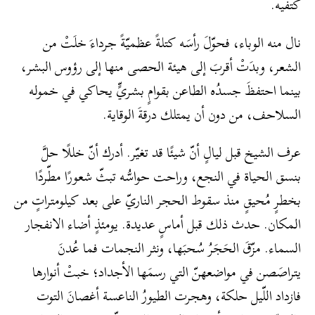
كَتفيه.
نال منه الوباء، فحوّلَ رأسَه كتلةً عظميّةً جرداءَ خلَتْ من
الشعر، وبدَتْ أقربَ إلى هيئة الحصى منها إلى رؤوس البشر،
بينما احتفظَ جسدُه الطاعن بقوامٍ بشريٍّ يحاكي في خموله
السلاحف، من دون أن يمتلك درقةَ الوقاية.
عرف الشيخ قبل ليالٍ أنّ شيئًا قد تغيّر. أدرك أنّ خللًا حلَّ
بنسق الحياة في النجع، وراحت حواسُّه تبثّ شعورًا مطّردًا
بخطرٍ مُحيقٍ منذ سقوط الحجر الناريّ على بعد كيلومتراتٍ من
المكان. حدث ذلك قبل أماسٍ عديدة. يومئذٍ أضاء الانفجار
السماء. مزّقَ الحَجَرُ سُحبَها، ونثر النجمات فما عُدنَ
يتراصَصن في مواضعهنّ التي رسمَها الأجداد؛ خبتْ أنوارها
فازداد اللّيل حلكة، وهجرت الطيورُ الناعسة أغصانَ التوت