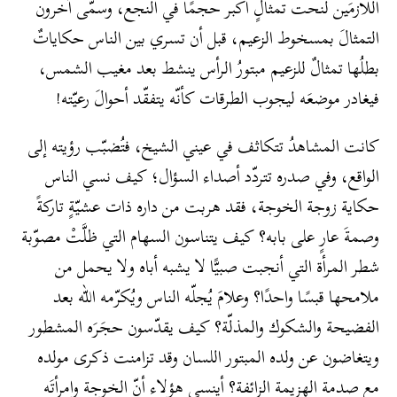
اللّازمَين لنحت تمثالٍ أكبر حجمًا في النجع، وسمّى آخرون
التمثالَ بمسخوط الزعيم، قبل أن تسري بين الناس حكاياتٌ
بطلُها تمثالٌ للزعيم مبتورُ الرأس ينشط بعد مغيب الشمس،
فيغادر موضعَه ليجوب الطرقات كأنّه يتفقّد أحوالَ رعيّته!
كانت المشاهدُ تتكاثف في عيني الشيخ، فتُضبّب رؤيته إلى
الواقع، وفي صدره تتردّد أصداء السؤال؛ كيف نسي الناس
حكاية زوجة الخوجة، فقد هربت من داره ذات عشيّةٍ تاركةً
وصمةَ عارٍ على بابه؟ كيف يتناسون السهام التي ظلَّتْ مصوّبة
شطر المرأة التي أنجبت صبيًّا لا يشبه أباه ولا يحمل من
ملامحها قبسًا واحدًا؟ وعلامَ يُجلّه الناس ويُكرّمه الله بعد
الفضيحة والشكوك والمذلّة؟ كيف يقدّسون حجَرَه المشطور
ويتغاضون عن ولده المبتور اللسان وقد تزامنت ذكرى مولده
مع صدمة الهزيمة الزائفة؟ أينسى هؤلاء أنّ الخوجة وامرأتَه