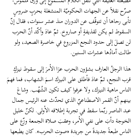
مطبعته العتيقة التي تنقل الكلامَ المسموع إلى ورق ملموس-
صرّح نقلاً عن الجهات الحكوميّة المنشغلة بحربٍ ضروسٍ
تأبى رحاها أن تتوقّف عن الدوران منذ عشر سنوات، فقال إنّ
السقوط لم يكن لقذيفةٍ أو صاروخ. ثمّ عادَ وأكّد أنّ الحرب
لن تصلَ إلى حدود النجع المزروع في خاصرة الصعيد، ولو
طالت آمادُها عشرات السنين.
هذا الرجلُ العارف بشؤون الحرب عزَا الأمرَ إلى سقوط نيزكٍ
قرب النجع، ثمّ عادَ فأطلق على النيزك اسمَ الشهاب، فما فهمَ
الناس ماهية النيزك، ولا عرفوا كيف تكون الشُهُب. وشاعَ
بينهم أنّ القمر الاصطناعيّ الذي تحدّث عنه الرئيس جمال
عبد الناصر ربّما سقط في تجربة إطلاقه الأولى. لكنّ خليل
الخوجة دأبَ على نفي الأمر، وعقبَ صلاة الجمعة وزّع على
الناس طبعةً جديدةً من جريدة «صوت الحرب». كان يطبعها