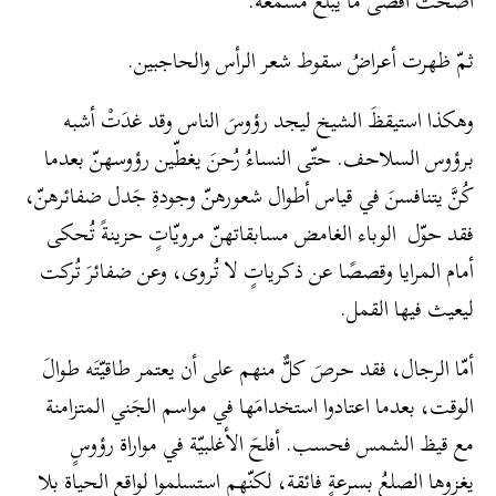
أضحت أقصى ما يبلغ مسمعه.
ثمّ ظهرت أعراضُ سقوط شعر الرأس والحاجبين.
وهكذا استيقظَ الشيخ ليجد رؤوسَ الناس وقد غدَتْ أشبه
برؤوس السلاحف. حتّى النساءُ رُحنَ يغطّين رؤوسهنّ بعدما
كُنَّ يتنافسنَ في قياس أطوال شعورهنّ وجودةِ جَدل ضفائرهنّ،
فقد حوّل الوباء الغامض مسابقاتهنّ مرويّاتٍ حزينةً تُحكى
أمام المرايا وقصصًا عن ذكرياتٍ لا تُروى، وعن ضفائرَ تُركت
ليعيث فيها القمل.
أمّا الرجال، فقد حرصَ كلٌّ منهم على أن يعتمر طاقيّتَه طوالَ
الوقت، بعدما اعتادوا استخدامَها في مواسم الجَني المتزامنة
مع قيظ الشمس فحسب. أفلحَ الأغلبيّة في مواراة رؤوسٍ
يغزوها الصلعُ بسرعةٍ فائقة، لكنّهم استسلموا لواقع الحياة بلا