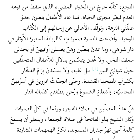
النجع، كأنّه خرجَ من الحَجَر المضيء الذي سقط من فوهة
العدم ليغيّر مجرى الحياة. فما عاد الأطفال يلعبون حذوَ
ضفّتَي الترعة، وتوقّف الأهالي عن إرسالهم إلى الكُتّاب
الوحيد. وأضحت النسوة صموتاتٍ كالربابة المبتورة الأوتار في
دار شواهي، وما عدنَ يتغنّين وهنّ يغسلن أوانيهنّ أو يجدلن
سعفَ النخل. ولا عُدن يتبسّمن بدلالٍ للأطفال المتحلّقين
[4]
حول شواليّ اللبن
قبل غليه، ولا يمسّدنَ بِرَامَ الفخّار
بكفوفٍ تلطّخها القشدة. وحتّى الجدّاتُ انزوينَ في أسرّتهنّ
النحاسيّة، وأشعلنَ الشموعَ ورُحن ينطفئن كذبالة النار.
قلّ عددُ المصلّين في صلاة الفجر، وربّما في كلّ الصلوات.
وكان الشيخ يتلو الفاتحةَ في صلاة الجمعة، وينتظر أن يسمعَ
كلمةَ آمين تهزّ جدران المسجد، لكنّ الهمهمات الشاردة