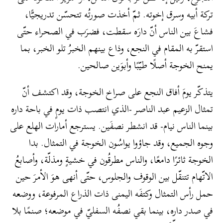
تركة أبيه وسرق إخوته. ثمّ أخذت صورتُه تتحسّن تدريجيًّا،
فشاعَ بين الناس أنّ دارَه سقطت، فضرَب في الصحراء حتّى
استقرّ به المقام في النجع، وذاع بينهم الخبرُ تلو الخبر، بما
يمنح الخوجة أصلًا طيّبًا وأبوَين صالحين.
يتذكّر يومَ أفاق النجع على صراخ الخوجة، وقد اكتشف أنّ
تمثال الزعيم عبد الناصر -الذي انتصب ذات يومٍ في باحة داره
بينما الناس نيام- قد انشطر نصفَين. يسترجع أمارات الهلع على
وجوه الجميع، وقد جاؤوا يواسُون الخوجة في التمثال. بدا
الخوجة ثائرًا دامعًا، والناس مطرقُون في خشيةٍ ومذلّة، وأصابعُ
الاتّهام تتنقّل بين الوقوف والجلوس، حتّى أنهى هوَ الأمرَ حين
حمل رأس التمثال وكتفَه اليمنى ذات الذراع المرفوعة، ووضعه
في صدر داره، بينما بقي نصفُه السفليّ في موضعه؛ صنمًا بلا