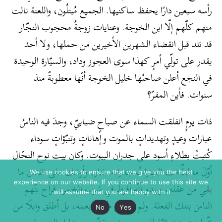
رأسه سبعين دارًا يحفظ ساكنيها. الجميع مُبتلُون، واللعنة نالت
منهم كلّهم إلّا ابن الخوجة. وعنايات زوجةُ محجوب النجّار
قد تلد قبل انقضاء الشهرين الأخيرين من حملها، ولا أحد
يقدر على تولّي أمرٍ كهذا سوى العجوز وداد، والسيّارة الوحيدة
في النجع أعلن صاحبُها خليل الخوجة أنّها معطوبةٌ منذ
سنوات. فأين المفرّ؟
ذات يومٍ انفلقت السماء عن صباحٍ ضبابيّ، وجدَ فيه الناسُ
عبارات وعيدٍ وتهديداتٍ بالموت وإهاناتٍ وتنبّؤاتٍ سوداء
كُتبتْ بطلاءٍ أسود على جدران البيوت. وكان بيت نوح النحّال
أوّلَ ما لطّخت العباراتُ جدرانه. فثار، وأوشك على فقدان ما
We use cookies to ensure that we give you the best
experience on our website. If you continue to use this site we
بقي من عقله، ويبدو أنّه أفرطَ في شرب الخمر، فراح يتّهم
will assume that you are happy with it.
الناسَ بتلك الفعلة. ولم يخصّ متّهَمًا بعينه، بل أطلق وابلًا من
No
Yes