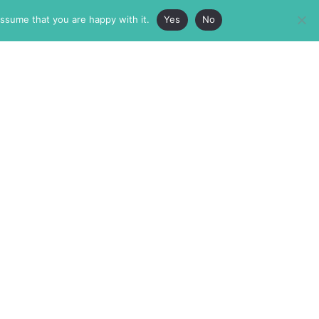
assume that you are happy with it.
Yes
No
ABOUT
MEMBERSHIP
MASTHEAD
INTERNATIONAL BOARD
AUTHOR/ARTIST DIRECTORY
SUPPORTERS & PARTNERS