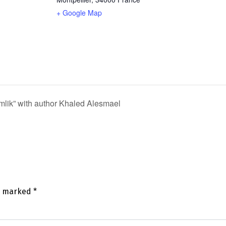
+ Google Map
ik” with author Khaled Alesmael
re marked
*
mm