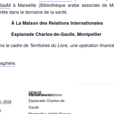
BaaM
à Marseille (Bibliothèque arabe associée de Mar
prète dans le domaine de la santé.
À La Maison des Relations Internationales
Esplanade Charles-de-Gaulle, Montpellier
s le cadre de Territoires du Livre, une opération financ
éosphère
.
VENUE
Maison des relations internationales
Esplanade Charles-de-
r, 2024
Gaulle
0
Montpellier
,
34000
France