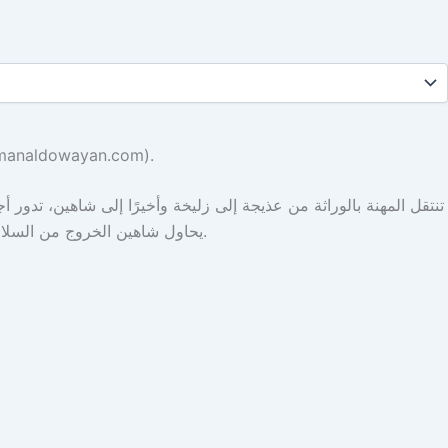
منال الدويان (مواليد الظهران 1973)، «ذكرى: ليلة من الذكريات»، 2025 (بإذن من الفنانة، ayan.com
تنتقل المهنة بالوراثة من عذيجة إلى زليخة وأخيرًا إلى شاهين، تدور أ
يحاول شاهين الخروج من السلالة كما أرادت زليخة، تبتغي له مصيرًا أفضل وأكثر تلاؤمًا مع المجتمع، بل يندمج ويستمتع وينطلق ليصبح من أشهر وأمهر المغنيين في عصره.