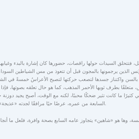
ل، فتتحلق السيدات حولها راقصات، حضورها كان إشارة بالبدء وغيابه
إنس الذين يرجمونها بالمجون قبل أن تتعوذ من مس الشياطين السودا
السن واكتناز جسدها لتصعب حركتها لتصبح الأعراسُ خمسةً في الشه
، متعلقًا بطرف ثوبها الأحمر المذهب، كما هو حال تعلقه بصوتها، فإ
 كثيرًا ما كانت تثير ضحكًا محببًا، لكنه مع الوقت، أصبح يجيد دوزنة 
السابعة من عمره، عرضًا حيًا مرافقًا لجدته «عذيجة»، التي كانت تقول لأمه الأرملة التي تعترض على كل زفاف تأخذه إليه.