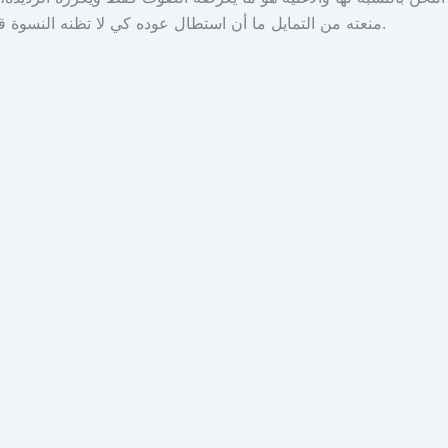
منعته من التمايل ما أن استطال عوده كي لا تظنه النسوة قد وصل لسن البلوغ فيحجبنه عن أعراسهن وهي في حاجة له، وتراقب انسجامه وتمايله الخفي، لتدرك ما تحييه فيه الموسيقى دائمًا، فتتذكر.