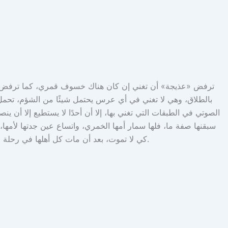
ترفض «عذيجة» أن تغني إن كان هناك خسوف قمري، كما ترفض أن تغن
بالطلاق، وهي لا تغني في أي عرس يحتمل شيئًا من الشؤم، تحمل
الصوتي في الطبقات التي تغني بها، إلا أن أحدًا لا يستطيع إلا أن 
سبقنها صفة ما، فلها سمار أمها الخمري، واتساع عين جدتها لأمها، 
كي لا تموت، بعد أن مات كل أهلها في رحلة الأسر، وبقيت هي، في بيت التاجر الذي فتن بصوتها فتزوج الأغنية قبل أن يتزوجها، ناذرًا الفرح لكل عرس في الحي، ولتبدأ الحكاية من هناك.