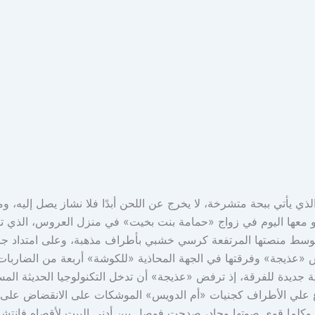
ي يأتي ببحة متشرخة، لا يخرج عن اللحن أبدًا فلا نشاز يصل إليه، وم
ا هو معها اليوم في زواج «حمامة بنت بخيت» في منزل العروس، الذي
 يتوسط منصتها المرتفعة كرسي خشبي بأطراف مذهبة، وعلى امتداد جان
س «عذيجة» وفرقتها في الجهة المحاذية «للكوشة» أربعة من الضاربات
يدة للفرقة، إذ ترفض «عذيجة» أن تدخل التكنولوجيا الحديثة المستخ
ع علي الأطراف كجنيات «أم الدويس» الموشكات على الانقضاض على كل 
دة، وكلما قوي صوتها وجاد، صدحت فوصل بين أدنى البيت لأقصاه فان