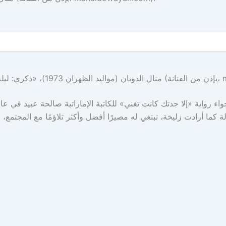
manaldow).
جواء رواية «إلا جدتك كانت تغني» للكاتبة الإماراتية صالحة عبيد في ع