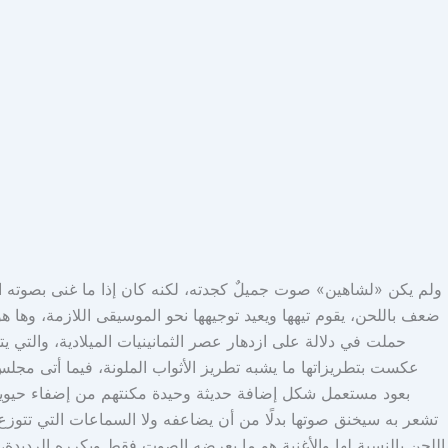
ولم يكن «لشاهين» صوت جميلٌ كجدته، لكنه كان إذا ما غنى بصوته الذ
ضعف باللحن، يقوم تيهها ويعيد توجيهها نحو الموسيقى اللازمة، وه
حملت في دلالة على ازدهار عصر الثمانينيات الميلادية، والتي
عكست بتطريزاتها ما يشبه تطريز الأثواب الملونة، فيما أتى مجل
بعود مستعمل شكل إضافة حديثة وحيدة مكنتهم من إضفاء حيوية جد
تشعر به سيخنق صوتها بدلًا من أن يضاعفه ولا السماعات التي تتوز
اللحن بالنسبة لها والأغنية هو ما يعرضه الصوت فقط ويكرره الردي