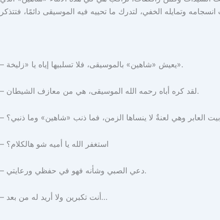
– يعيش «شاهين» بالموسيقى، فلا تسلبيها إياه يا «زليخة».
– لقد كره أباه رحمه الله الموسيقى، هي من معازف الشيطان.
يت العابر وهي لعنةٌ لا ينساها الزمن، فما ذنب «شاهين» وما ذنبي؟
– استغفر الله يا أميه شو هالكلام؟
– دعي الصبي وشأنه فهو في حفظي ورعايتي.
– أنت تكبرين ولا أريد له من بعد…