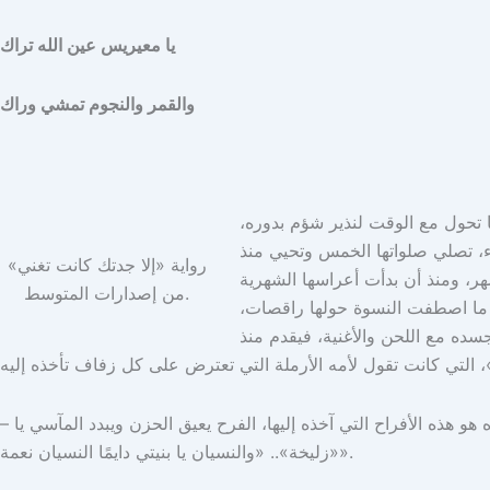
يا معيريس عين الله تراك
والقمر والنجوم تمشي وراك
ا تحول مع الوقت لنذير شؤم بدوره،
ء، تصلي صلواتها الخمس وتحيي منذ
رواية «إلا جدتك كانت تغني»
ر، ومنذ أن بدأت أعراسها الشهرية
من إصدارات المتوسط.
ذا ما اصطفت النسوة حولها راقصات،
جسده مع اللحن والأغنية، فيقدم منذ
– لا يعيش لنا رجلٌ في هذه العائلة، ولا يبلغ لنا صبي ما بعد الخامسة، وها هو «شاهين» يتجاوز عامه السابع بصحة وافرة، فلعل ما أنجاه هو هذه الأفراح التي آخذه إليها، الفرح يعيق الحزن ويبدد المآسي يا
«زليخة».. «والنسيان يا بنيتي دايمًا النسيان نعمة».