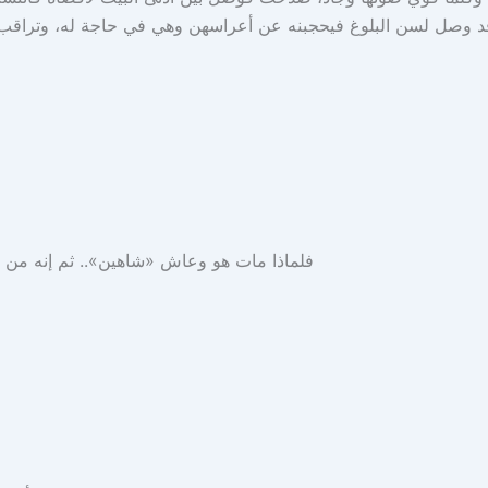
– فلماذا مات هو وعاش «شاهين».. ثم إنه من ب