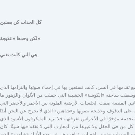
كل الجدات كن يصلين
لكن وحدها «عذيجة»
هي التي كانت تغني
ع تقدمها في السن، كانت تستعين بها في إحماء صوتها والتزامها الذي
 توسطت ساحته «الكوشة» الخشبية التي حملت من الألوان والزهور ما
بي المنصة صفت الجلسات الأرضية الملونة بين الأحمر والأخضر التي
 على الدفوف وعذيجة بصوتها و«شاهين» الذي لا يخرج عن اللحن أبدًا
دمة مؤخرًا في الأعراس لفرقتها، فلا تريد المايكرفون الأسود الذي
من في الحفل ولا غيرها من المعازف التي لا تفقه فيها شيئًا، كان
تشت السيدات وقمن راقصات، تراقب هي في هذه الأثناء «شاهين» الذي