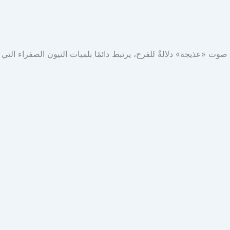
صوت «عذيجة» دلالةٌ للفرح، يرتبط دائمًا بلمبات النيون الصفراء ال