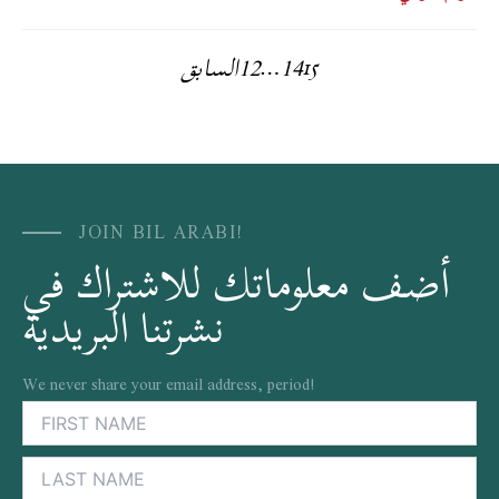
14
2
1
السابق
…
15
JOIN BIL ARABI!
أضف معلوماتك للاشتراك في
نشرتنا البريدية
We never share your email address, period!