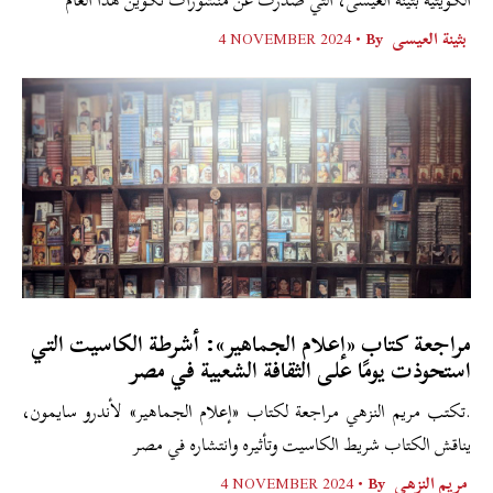
الكويتية بثينة العيسى، التي صدرت عن منشورات تكوين هذا العام
بثينة العيسى
By •
4 NOVEMBER 2024
مراجعة كتاب «إعلام الجماهير»: أشرطة الكاسيت التي
استحوذت يومًا على الثقافة الشعبية في مصر
.تكتب مريم النزهي مراجعة لكتاب «إعلام الجماهير» لأندرو سايمون،
يناقش الكتاب شريط الكاسيت وتأثيره وانتشاره في مصر
مريم النزهي
By •
4 NOVEMBER 2024