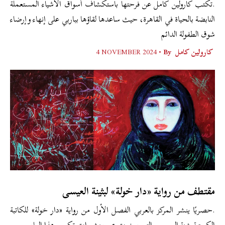
.تكتب كارولين كامل عن فرحتها باستكشاف أسواق الأشياء المستعملة
النابضة بالحياة في القاهرة، حيث ساعدها لقاؤها بباربي على إنهاء وإرضاء
شوق الطفولة الدائم
كارولين كامل
By •
4 NOVEMBER 2024
مقتطف من رواية «دار خولة» لبثينة العيسى
.حصريًا ينشر المركز بالعربي الفصل الأول من رواية «دار خولة» للكاتبة