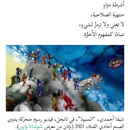
أشرطةِ دواءٍ
منتهيةِ الصلاحيةِ،
لا تعني ولا ترمزُ لشيءٍ،
تمامًا كمفهومِ الأخوَّةِ.
شيفا أحمدي، “المنبوذ”، في تانجل، فيديو رسوم متحركة يدوي
شوشانا واين
الصنع أحادي القناة، 2021 (بإذن من معرض
).