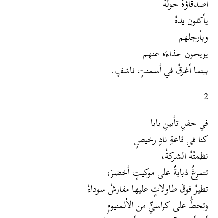
أصدقاؤُهُ حولهُ
يأكلون يدهُ
وبأرجلهم
يزيحون حذاءَه عنهم
بينما أغرقُ في أسمنتٍ ناشفٍ.
2
في حفلِ تأبينِ بابا
كنا في قاعةِ نادٍ رخيصٍ
نظمتْهُ الشركةُ،
تتمرغُ ذبابةٌ على موكيتٍ أخضرَ،
تطيرُ فوقَ طاولاتٍ عليها مفارشُ سوداءُ
وتحطُّ على كراسيٍّ من الألمنيومِ