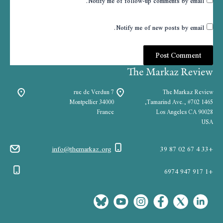
Notify me of follow-up comments by email.
Notify me of new posts by email.
7 rue de Verdun
The Markaz Review
34000 Montpellier
1465 Tamarind Ave., #702,
France
Los Angeles CA 90028
USA
info@themarkaz.org
+33 4 67 02 87 39
+1 917 947 6974