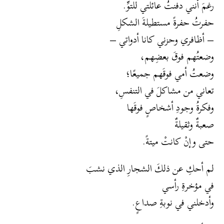
رغمَ أنني دفنتُ عائلتي للتوِّ.
حفرتُ حفرةً مستطيلةَ الشكلِ
– أظافري وحزني كانا أدواتي –
وضعتُهم فوقَ بعضِهم،
وضعتُ أمي فوقَهم جميعًا؛
تعاني من مشاكلَ في التنفسِ،
وفكرةُ وجودِ أشخاصٍ فوقَها
صعبةٌ وثقيلةٌ
حتى وإنْ كانتْ ميتةً.
لم أحكِ عن ذلكَ الشجارِ الذي نشبَ
في مؤخرةِ رأسي
وأدخلني في نوبةِ صداعٍ.