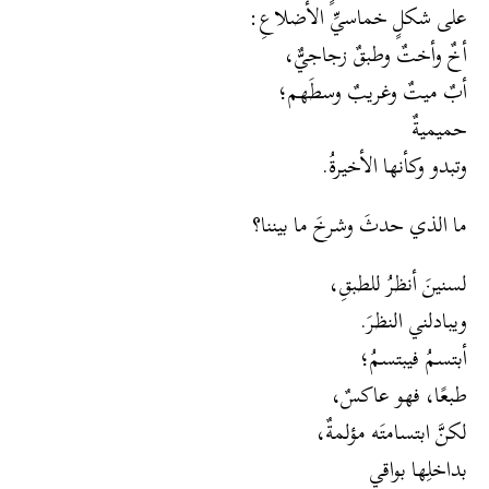
على شكلٍ خماسيِّ الأضلاعِ:
أخٌ وأختٌ وطبقٌ زجاجيٌّ،
أبٌ ميتٌ وغريبٌ وسطَهم؛
حميميةٌ
وتبدو وكأنها الأخيرةُ.
ما الذي حدثَ وشرخَ ما بيننا؟
لسنينَ أنظرُ للطبقِ،
ويبادلني النظرَ.
أبتسمُ فيبتسمُ؛
طبعًا، فهو عاكسٌ،
لكنَّ ابتسامتَه مؤلمةٌ،
بداخلِها بواقي