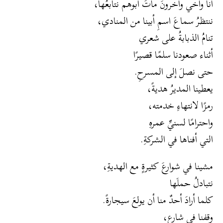
أنا وأخي وآخرونَ ماتَ أبوهم نتابعُها،
ننتظرُ سماعَ اسمِ أبينا من المنادي،
تنامُ الذبابةُ على شعري
أثناء صعودنا سلمًا قصيرًا
حتى نصلَ إلى المسرحِ.
يعطينا المديرُ هديةً،
رمزًا لانتهاءِ خدمته،
واحترامًا لسنيِّ عمرهِ
التي أفناها في الشركةِ.
مشينا في شوارعَ كثيرةٍ مع الهديةِ،
نتبادلُ حملَها
كلما أرادَ أحدٌ منا أن يولعَ سيجارةً.
وقفنا في شارعٍ،