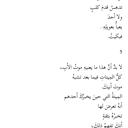
تدهسُ قدمَ كلبٍ
ولا أحدَ
يعبأُ بعويلِهِ..
فبكيتُ.
5
لا بدَّ أنَّ هذا ما يعنيهِ موتُ الأبِ،
كلُّ المِيتاتِ فيما بعد تشبهُ
موتَ أبيكَ.
المِيتةُ التي حينَ يخبرُكَ أحدهم
أنهُ تعرضَ لها
تخبرُهُ بثقةٍ
أنكَ تفهمُ ذلكَ،