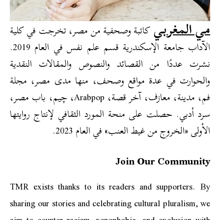
مي المغربي
كاتبة وصحفية من مصر، تخرجت في كلية
الآداب جامعة الإسكندرية قسم علم نفس في العام 2019.
نشرت عددًا من القصائد والنصوص والمقالات النقدية
والحوارت في عدة مواقع وصحف، منها مدى مصر، مجلة
فم، مدينة، معازف، آخر قصة، Arabpop، چيم، باب مصر،
سرد أدبي. حصلت على منحة المورد الثقافي لإنتاج روايتها
الأولى «الخروج من غيط العنب» في العام 2023.
Join Our Community
TMR exists thanks to its readers and supporters. By
sharing our stories and celebrating cultural pluralism, we
aim to counter racism, xenophobia, and exclusion with