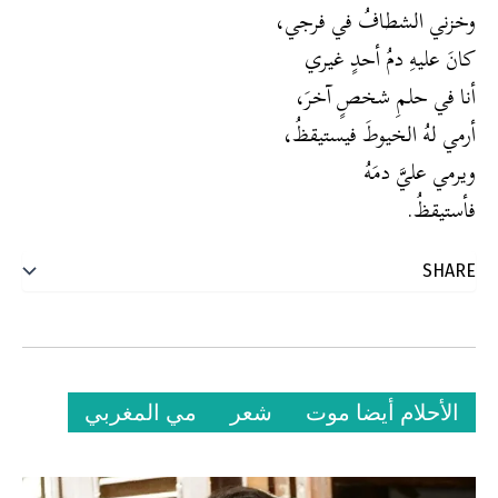
وخزني الشطافُ في فرجي،
كانَ عليهِ دمُ أحدٍ غيري
أنا في حلمِ شخصٍ آخرَ،
أرمي لهُ الخيوطَ فيستيقظُ،
ويرمي عليَّ دمَهُ
فأستيقظُ.
الأحلام أيضا موت
شعر
مي المغربي