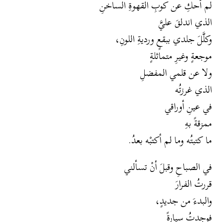
لم أحكِ عن كوبِ القهوةِ الساخنِ
الذي اندلقَ عليَّ
وكلَّلَ جلدي ببقعٍ ورديةِ اللونِ،
موجعةٍ وغيرِ متماثلةٍ
ولا عن قلمي المفضلِ
الذي غرزتُه
في عينِ أوراقي
ممزقةً بهِ
ما كتبتُه وما لم أكتبْه بعدُ.
في الصباحِ وقبلَ أنْ تسألني
قررتُ الفرارَ
والبدءَ من جديدٍ،
فوجدتُ سيارةً