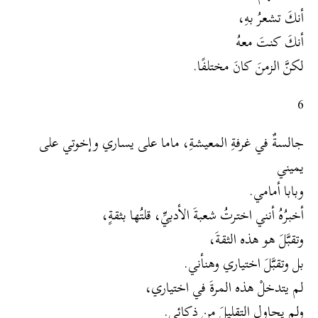
أنكَ تشعرُ بهِ،
أنكَ كنتَ معهُ
لكنَّ الزمنَ كانَ مختلفًا.
6
جالسةٌ في غرفةِ المعيشةِ، ماما على يساري وإخوتي على
يميني
وبابا أمامي.
أخبرُهُ أنني اخترتُ شعبةَ الأدبيِّ، قلتُها بثقةٍ،
وتقبَّلَ هو هذه الثقةَ،
بل وتقبَّلَ اختياري وهنأني.
لم يتدخلْ هذه المرةَ في اختياري،
ولم يحاولِ التقليلَ من ذكائي.