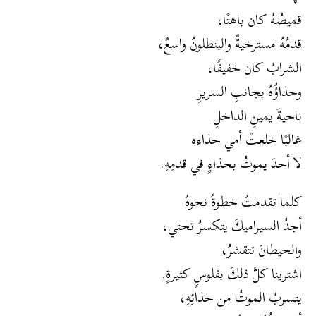
قميصُهُ كان باهتًا،
قدمُهُ مسترخيةٌ والبنطلونُ واسعٌ،
الشرابُ كان خفيفًا،
وحذاؤُهُ بجانبِ السريرِ
ناحيةَ يمينِ الداخلِ
غالبًا خلعتْ أمي حذاءه
لا أحدَ يموتُ بحذاءٍ في قدمِهِ.
كلما تقدمتُ خطوةً نحوهُ
أجدُ السيراميكَ يتكسرُ تحتي،
والحيطانَ تتقشرُ،
اشترينا كلَّ ذلكَ بفلوسٍ كثيرةٍ.
يتسربُ الموتُ من حذائِهِ،