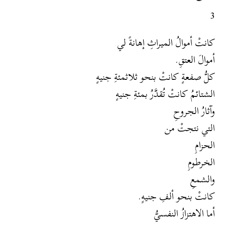
3
كانتْ أموالُ الميراثِ إهانةً لي
أموالَ العتقِ.
كلُّ صفعةٍ كانتْ بنحو ثلاثمئةِ جنيهٍ
الشتائمُ كانتْ تُقدَّرُ بمئةِ جنيهٍ
وآثارُ الجروحِ
التي نتجتْ من
الحزامِ
الخرطومِ
والشمعِ
كانتْ بنحو ألفِ جنيهٍ.
أما الاهتزازُ النفسيُّ