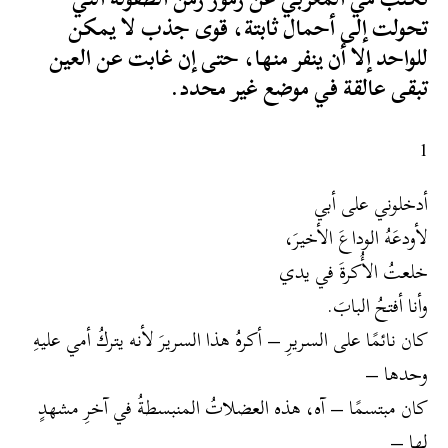
تحولت إلى أحمال ثابتة، قوى جذب لا يمكن
للواحد إلا أن ينفر منها، حتى إن غابت عن العين
تبقى عالقة في موضع غير محدد.
1
أدخلوني على أبي
لأودعَهُ الوداعَ الأخيرَ،
خلعتُ الأُكرةَ في يدي
وأنا أفتحُ البابَ.
كان نائمًا على السريرِ – أكرهُ هذا السريرَ لأنه يتركُ أمي عليهِ
وحدها –
كان مبتسمًا – آه، هذه العضلاتُ المنبسطةُ في آخرِ مشهدٍ
لها –