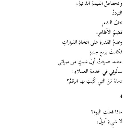
وانخفاضُ القيمةِ الذاتيةِ،
الترددُ
نتفُ الشعرِ
قضمُ الأظافرِ،
وعدمُ القدرةِ على اتخاذِ القراراتِ
فكانتْ بربعِ جنيهٍ
عندما صرفتُ أولَ شيكٍ من ميراثي
سألوني في خدمةِ العملاءِ:
دماءُ مَنْ التي كُتِبَ بها الرقمُ؟
4
ماذا فعلتِ اليومَ؟
لا شيءَ أقولُ،