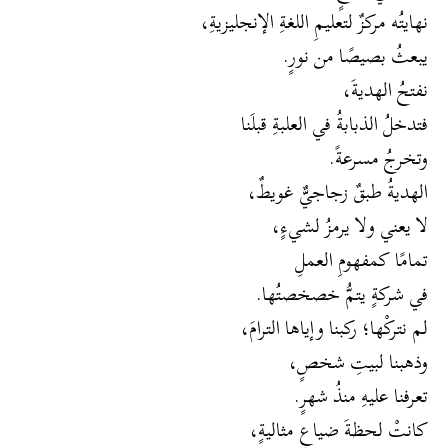
نهايتُه مركزٌ لتعليمِ اللغةِ الإنجليزيةِ،
يبعثُ بصيصًا من نورٍ.
نفتحُ الهديةَ،
فتدخلُ الذبابةُ في العلبةِ قبلَنا
وتخرجُ مسرعةً.
الهديةُ طبقٌ زجاجيٌّ غويطٌ،
لا يعني ولا يرمزُ لشيءٍ،
تمامًا كمفهومِ العملِ
في شركةٍ يتمُّ خصخصتُها.
لم نتركْها؛ ركبنا وإياها الترامَ،
وذهبنا لبيتِ شخصٍ،
تعرفنا عليهِ منذُ شهرٍ.
كانتْ لحظةَ ضياعٍ مثاليةٍ،