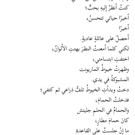
كنتُ أنظرُ إليهِ بحبٍّ؛
أخيرًا حياتي تتحسنُ،
أخيرًا
أحصلُ على عائلةٍ عاديةٍ.
لكني كلما أمعنتُ النظرَ بهتتِ الألوانُ،
اختفتِ ابتسامتي،
وظهرتْ خيوطُ الماريونت
المشبوكةُ في يدي.
دختُ وبدأتِ الخيوطُ تلفُّ ذراعي ثم كتفي؛
فدخلتُ الحمامَ،
والحمامُ في الحلمِ جليتش
كانَ حمامَ مطارٍ،
ما إنْ جلستُ على القاعدةِ