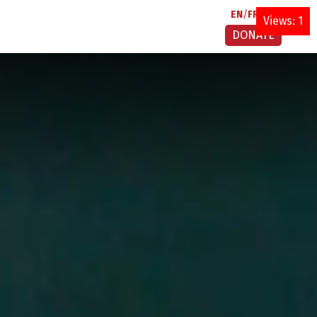
EN
FR
AR
Views: 1
DONATE