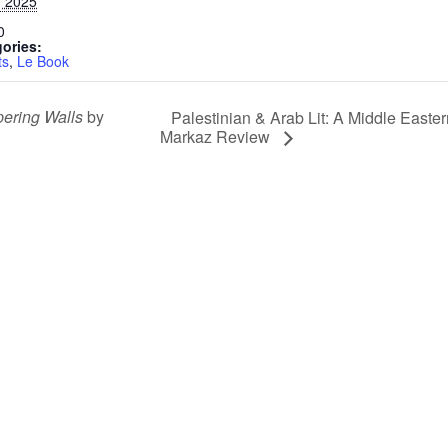
, 2025
0
ories:
ts
,
ering Walls
by
Palestinian & Arab Lit: A Middle Easte
Markaz Review