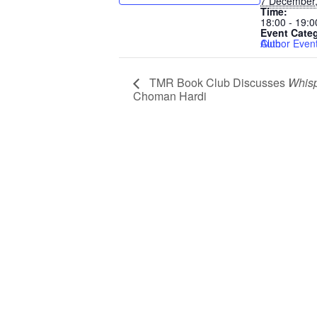
7 December
Time:
18:00 - 19:0
Event Categ
Author Even
Le Book Club
TMR Book Club Discusses
Whisp
Choman Hardi