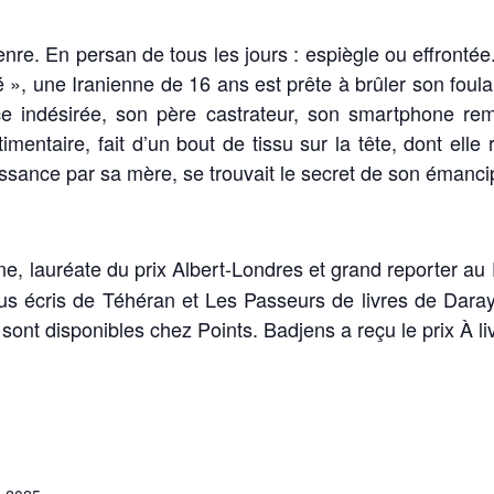
nre. En persan de tous les jours : espiègle ou effront
 », une Iranienne de 16 ans est prête à brûler son foular
ce indésirée, son père castrateur, son smartphone re
imentaire, fait d’un bout de tissu sur la tête, dont elle
ssance par sa mère, se trouvait le secret de son émanci
nne, lauréate du prix Albert-Londres et grand reporter au
ous écris de Téhéran et Les Passeurs de livres de Daray
ont disponibles chez Points. Badjens a reçu le prix À li