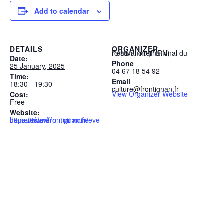
Add to calendar
DETAILS
ORGANIZER
Festival international du roman noir (FIRN)
Date:
Phone
25 January, 2025
04 67 18 54 92
Time:
Email
18:30 - 19:30
culture@frontignan.fr
View Organizer Website
Cost:
Free
Website:
https://www.frontignan.fr/evenement/de-firn-nuit-noire-de-la-lecture/