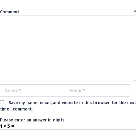
Comment
*
Name*
Email*
Save my name, email, and website in this browser for the nex
time I comment.
Please enter an answer in digits:
1 × 5 =