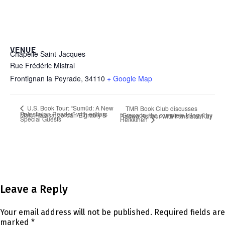
VENUE
Chapelle Saint-Jacques
Rue Frédéric Mistral
Frontignan la Peyrade
,
34110
+ Google Map
U.S. Book Tour: “Sumūd: A New
TMR Book Club discusses
Palestinian Reader” with editors Malu Halasa, Jordan Elgrably &
“Granada: the complete trilogy” by Radwa Ashour with translator Kay
Special Guests
Heikkinen
Leave a Reply
Your email address will not be published.
Required fields are
marked
*