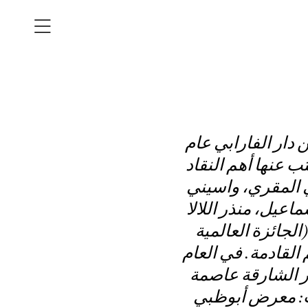
 دار الفارابي عام
ن ماءين» عن دار رشم عام 2024 والتي كتب عنها أهم النقاد
ي المقري، واسيني
اعيل، منذر اللالا
20 في ورشة البوكر (الجائزة العالمية
 القادمة. في العام
ار الشارقة عاصمة
ب: معرض أبوظبي