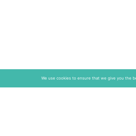
We use cookies to ensure that we give you the bes
The Markaz Review
1465 Tamarind Ave., #702,