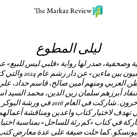
ليلى المطوع
ة وصحفية، صدر لها رواية «قلبي ليس للبيع» عن
2012، ورواية «المنسيون بي
طن العربي ومنهم أمين صالح، قاسم حداد، عل
نقاد أبرزهم سلمان زين الدين، محمد السيد اسم
وعادل ضرغام وآخرون. شاركت في العام 16
تي تهدف لاختيار كتاب واعدين ومناقشة أعمالهم
مشاركة في كتاب «كم رئة للساحل» بمناسبة اختي
ليونسكو. كما حلت ضيفة على عدة معارض كت