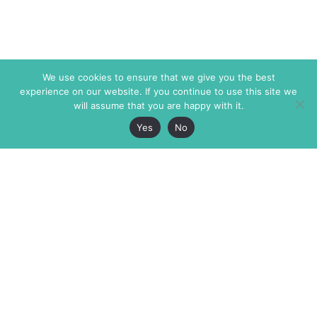
We use cookies to ensure that we give you the best
experience on our website. If you continue to use this site we
will assume that you are happy with it.
Yes
No
The Markaz Review
7 rue de Verdun
1465 Tamarind Ave., #702,
34000 Montpellier
Los Angeles CA 90028
France
USA
+33 4 67 02 87 39
info@themarkaz.org