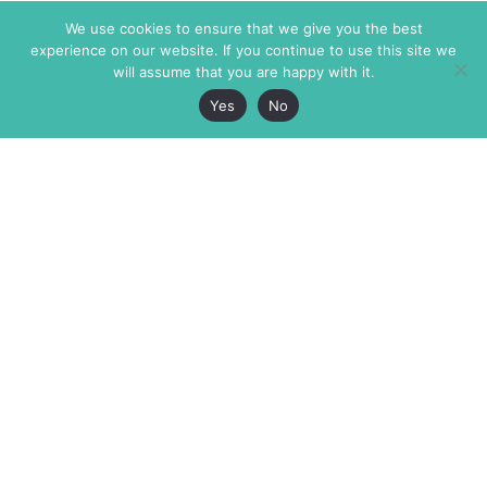
We use cookies to ensure that we give you the best
experience on our website. If you continue to use this site we
will assume that you are happy with it.
Yes
No
The Markaz Review
7 rue de Verdun
1465 Tamarind Ave., #702,
34000 Montpellier
Los Angeles CA 90028
France
USA
+33 4 67 02 87 39
info@themarkaz.org
+1 917 947 6974