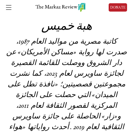
DONATE
هبة خميس
كاتبة مصرية
من
مواليد
العام
،
1987
صدرت لها رواية
مساكن الأمريكان
عن
»
«
دار الشروق
و
وصلت للقائمة القصيرة
لجائزة ساويرس لعام
،
كما نشرت
2023
مجموعتين قصصيتين
؛
نافذة تطل على
«
الميدان
التي حصلت
على الجائزة
»
المركزية لقصور الثقافة لعام
،
2011
و
زار
الحاصلة على جائزة ساويرس
»
«
الثقافية لعام
أحدث رواياتها
هواء
«
2019 .