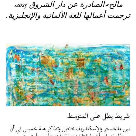
مالح
الصادرة
عن دار الشروق
،
2025
»
ترجمت
أعمالها
للغة الألمانية والإنجليزية
.
شريط يطل على المتوسط
بين مانشستر والإسكندرية، تتخيل وتتذكر هبة خميس في آن
معًا، تصف لنا ما تفتقده وما تريده، والبحر المتوسط...