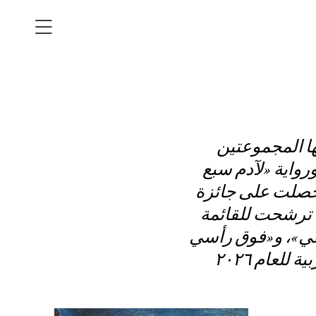
ها المجموعتين
رواية «لآدم سبع
 حصلت على جائزة
 ترشحت للقائمة
كفي»، و«فوق رأسي