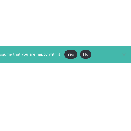
assume that you are happy with it.
Yes
No
ABOUT
MEMBERSHIP
MASTHEAD