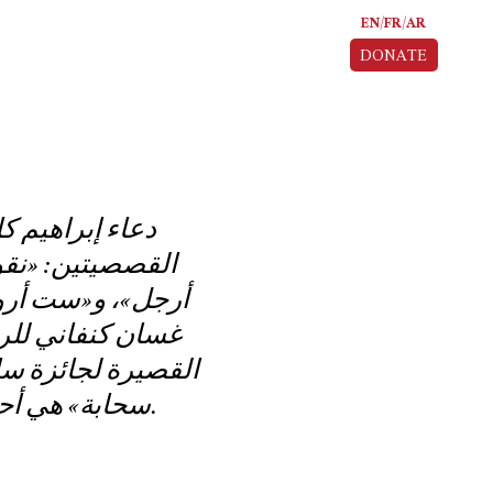
EN
FR
AR
DONATE
دعاء إبراهيم ك
القصصيتين: «نقوش
أرجل»، و«ست أروا
غسان كنفاني للر
القصيرة لجائزة سا
سحابة» هي أحدث رواياتها، والمرشحة لنيل جائزة البوكر العربية للعام ٢٠٢٦.