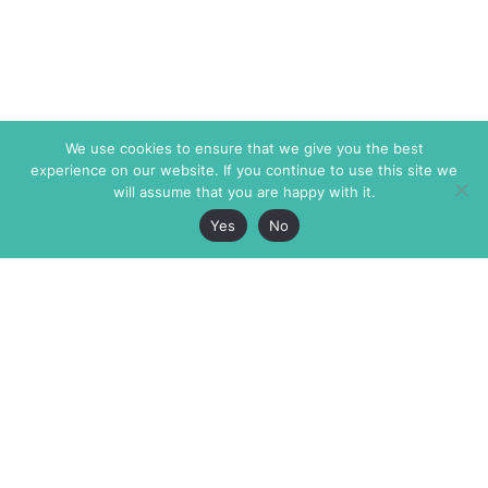
We use cookies to ensure that we give you the best
experience on our website. If you continue to use this site we
will assume that you are happy with it.
Yes
No
The Markaz Review
7 rue de Verdun
1465 Tamarind Ave., #702,
34000 Montpellier
Los Angeles CA 90028
France
USA