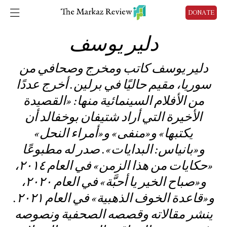
DONATE
دلير يوسف
دلير يوسف كاتب ومخرج وصحافي من
سوريا، مقيم حاليًا في برلين. أخرج عددًا
من الأفلام السينمائية منها: «القصيدة
الأخيرة التي أراد شتيفان بوخفالد أن
يكتبها» و«منفى» و«أمراء النحل»
و«بانياس: البدايات». صدر له مطبوعًا
«حكايات من هذا الزمن» في العام ٢٠١٤،
و«صباح الخير يا أحبَّة» في العام ٢٠٢٠،
و«قاعدة الخوف الذهبية» في العام ٢٠٢١.
ينشر مقالاته وقصصه الصحفية ونصوصه