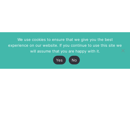
We use cookies to ensure that we give you the best
experience on our website. If you continue to use this site we
will assume that you are happy with it.
Yes
No
The Markaz Review
7 rue de Verdun
1465 Tamarind Ave., #702,
34000 Montpellier
Los Angeles CA 90028
France
USA