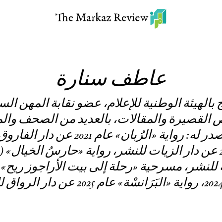
عاطف سنارة
القصيرة والمقالات، بالعديد من الصحف والمو
المصرية والعربية. صدر له: رواية «الرُب
غيرُ هاديءٍ» عام 2023 عن دار الزيات للنشر، رواية «حارسُ الخ
للنشر، مسرحية «رحلة إلى بيت الأراجوز ريح» (م