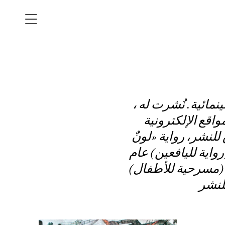
، كاتب مصري، مخرج بالهيئة الوطنية للإعلام، عضو نقابة المهن السينمائية. نُشرت له
اقع الإلكترونية
ان» عام 2021 عن دار الفاروق للنشر، رواية «لونٌ
يال» (رواية لليافعين) عام
2024 سرحية للأطفال