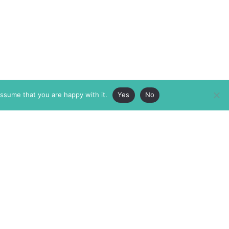
assume that you are happy with it.
Yes
No
ABOUT
MEMBERSHIP
MASTHEAD