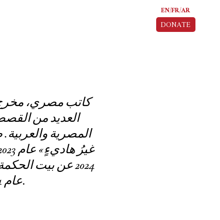
EN
FR
AR
DONATE
العديد من القصص 
عن بيت الحكمة )
عام 2024، رواية «البَرَانسْة» عام 2025 عن دار الرواق للنشر.