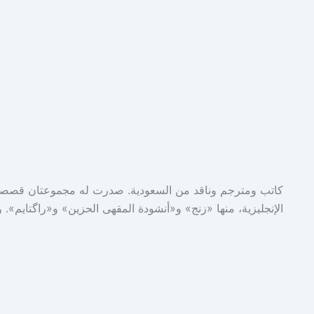
كاتب ومترجم وناقد من السعودية. صدرت له مجموعتان قصصيتا
الإنجليزية، منها «زنج» و«أنشودة المقهى الحزين» و«راگتايم»