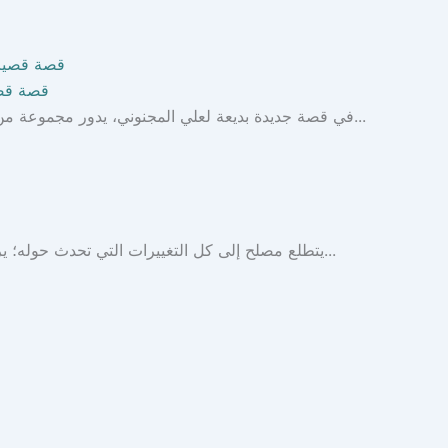
قصة قصي
في قصة جديدة بديعة لعلي المجنوني، يدور مجموعة من الأصدقاء بين حدائق ومقاهي الرياض، وعندما يزور الرئيس الأمريكي...
يتطلع مصلح إلى كل التغييرات التي تحدث حوله؛ يراقب سيارته وهي ترتفع إلى السماء، والمخرج وهو يأكل، والمشاهدين...