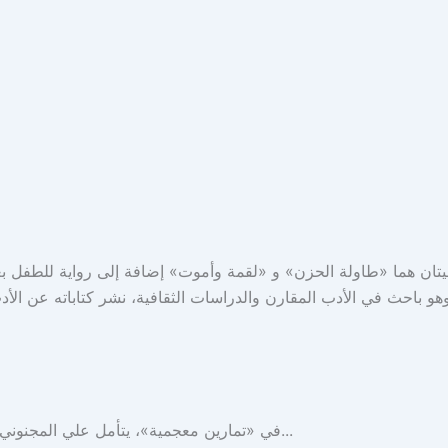
ن هما «طاولة الحزن» و «لقمة وأموت» إضافة إلى رواية للطفل بع
. وهو باحث في الأدب المقارن والدراسات الثقافية، نشر كتاباته عن 
في «تمارين معجمية»، يتأمل علي المجنوني الكلمات، لا بحسب إنتمائها إلى لغة بعينها، ولكن كيف نراها وما تحمل...