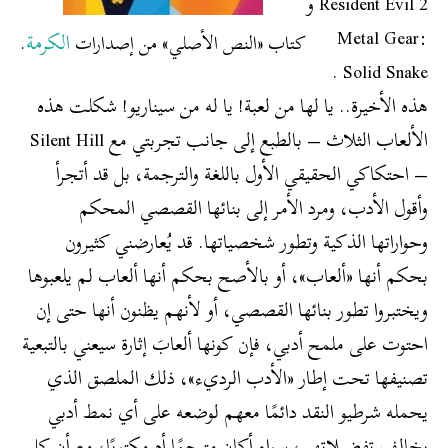
Resident Evil 2 و
Metal Gear:
الكرمة
كتاب «النص الأصلي» من إصدارات
.
Solid Snake .
هذه الأخيرة.. يا لها من لعبة! يا له من سيناريو! شكلت هذه
الألعاب الثلاث – بالطبع إلى جانب تجربتي مع Silent Hill
– احتكاكي الحقيقي الأول باللغة والترجمة، بل قد أتجرأ
وأقول الأدب، ومرد الأمر إلى بنائها القصصي المحكم
وحواراتها الذكية وتطور شخصياتها. قد يُعارضني كثيرون
بحكم أنها «ألعاب»، أو بالأصح بحكم أنها ألعاب لم يلعبوها
ويختبروا تطور بنائها القصصي، أو لأنهم يظنون أنها حتى إن
احتوت على ملمح أدبي، فإن كونها ألعابَ إثارة سيعني بالتبعية
تصنيفها تحت إطار «الأدب الرديء»، ذلك الملصق الذي
يحمله شرطيو النقد دائمًا معهم لوضعه على أي نمط أدبي
يخالف تفضيلاتهم، سواء أكان مترجمًا أم مكتوبًا، مع أن كل