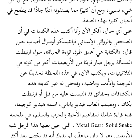
شيء نسبي، ومع أن كثيرًا مما يصنفونه أدبًا جادًّا قد يطفح في
أحيان كثيرة بهذه الصفة.
على أي حال، أفكر الآن وأنا أكتب هذه الكلمات في أن
الصحفي والروائي الإسباني فرانثيسكو أومبرال أصاب حين
قال: «الكتابة هي أعمق طرق قراءة الحياة»، سواء ارتبطت
المسألة برجل صار قريبًا من الأربعينيات أكثر من كونه في
الثلاثينيات، ويكتب الآن، في هذه اللحظة تحديدًا عن
الترجمة والأدب وماضيه، وتتجلى له عبر كتابته هذه
انكشافات وحقائق قد التبست عليه من قبل أو ارتبطت
بكاتب ومصمم ألعاب فيديو ياباني، اسمه هيديو كوجيما،
قدم قراءة شاملة لمفاهيم الأخوة والحرب والسلم، في ملحمة
Metal Gear: Solid Snake ، التي حين لعبها هذا الرجل شبه
الأربعيني وهو لا يزال مراهقًا، لم يدرك أنه قد يكتب بعد أكثر