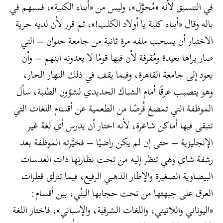
في التنسيق لأنه «مُحوَّل»، وليس من «أبناء الكلية»، فسبهم في
باله وقال «أبناء كلية يا أولاد الكلب!»، ثم قرر لأن لديه حرية
الاختيار أن يسحب ملفه مرة ثانية من جامعة حلوان – التي
صار يراها بعيدة ومُقرفة لأن فيها قومًا لا يعدونه ابنهم – وأن
يعود إلى جامعة القاهرة، وفيما يقف في ذلك النهار الحار،
وهو يتصبب عرقًا أمام الشباك الحديدي لشؤون الطلبة، سأل
الموظفة التي تمضغ قُرصًا من الطعمية عن أقسام اللغات التي
تتبقى فيها أماكن شاغرة، لأنه اختار أن يدرس أي لغة غير
الإنجليزية – حتى إن لم يكن راضيًا – فخيَّرته الموظفة بعد
رشفة شاي وهي تنظر إليه من تحت نظارتها ذات العدسات
البيضاوية الصغيرة والإطار الذهبي الرفيع، فيما تنزلق قطرات
العرق على جبهتها من تحت حجابها البنُي، بين أقسام:
«اليوناني واللاتيني، واللغات الشرقية، والإسباني»، فاختار اللغة