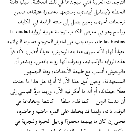
الترجمات العربية التي سيجدها في تلك المكتبة. سيقرأ «ابنة
الحظ» لإيسابيل أييندي، وسيتبعها بـ«صورة عتيقة»، ضمن
ترجمات أخرى، وحين يصل إلى سنته الرابعة في الكلية،
ويلمح وهو في معرض الكتاب ترجمة عربية لرواية La ciudad
de las bestias، سيتعجب من اختيار المترجم «مدينة البهائم»
عنواناً لها، لأنه سيرى «مدينة الوحوش» عنوانًا أفضل، لأنه قرأ
هذه الرواية بالإسبانية، ويعرف أنها رواية يافعين، ويشعر أن
«الوحوش» أنسب مع طبيعة الأحداث، وفئة الجمهور
المستهدفة، وحين أقول هذا الآن لا أدرك هل هذا ما حدث
فعلًا حينذاك، أم أنه ما أفكر فيه الآن، وربما مردُّ التباسي إلى
أن عدسة الزمن – كما قلت سلفًا – كاشفة ومخادعة في
الوقت ذاته، ولهذا قد يختلط على المرء ماضيه وحاضره،
فحتى إن كان ما بينهما محفورًا بإزميل الخبرة والتجربة في
ذاكرته، فستظل مهمة إمساك الذكريات والقبض عليها