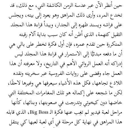
حين أنظر الآن عبر عدسة الزمن الكاشفة التي، مع ذلك، قد
تخدع المرء، وأرى ذلك المراهق وهو يعود إلى بيته، ويجلس
على فراشه ويسند ظهره إلى الجدار، ويبدأ قراءة هذا المجلد
الثقيل كتهمة، الذي أظن أنه كان سبب بداية آلام رقبته
المتكررة حين تقدم عمره، فإن أول فكرة تخطر على بالي هي
أن ما دفعه مبدئيًّا إلى الاستمرار في قراءة هذا المجلد ليس
إدراكه أنه العمل الروائي الأهم في التاريخ، ولا معرفته أن هذا
العمل جاء وقضى على روايات الفروسية عبر سخريته ونقده
اللاذع تجاهها، فكل هذه الأشياء سيعرفها هي وغيرها لاحقًا،
لكن ما شجعه على إكماله هو تلك المغامرات المختلفة التي
خاضها دون كيخوتي وتدرجت في صعوبتها، وبنائها، كأنها
مراحل لعبة فيديو لم تغِب عنها فكرة الـ Big Boss، الذي قابله
هذا المراهق في نهاية كل مرحلة في أي لعبة لعبها كي ينتقل