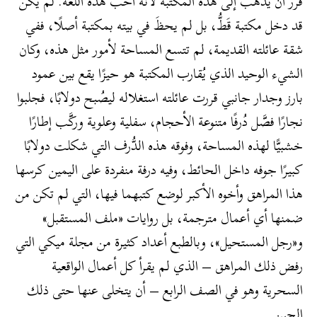
قرر أن يذهب إلى هذه المكتبة لأنه أحب هذه اللغة. لم يكن
قد دخل مكتبة قَطُّ، بل لم يحظَ في بيته بمكتبة أصلًا، ففي
شقة عائلته القديمة، لم تتسع المساحة لأمور مثل هذه، وكان
الشيء الوحيد الذي يُقارب المكتبة هو حيزًا يقع بين عمود
بارز وجدار جانبي قررت عائلته استغلاله ليصُبح دولابًا، فجلبوا
نجارًا فصَّل دُرفًا متنوعة الأحجام، سفلية وعلوية وركَّب إطارًا
خشبيًّا لهذه المساحة، وفوقه هذه الدُّرف التي شكلت دولابًا
كبيرًا جوفه داخل الحائط، وفيه درفة منفردة على اليمين كرسها
هذا المراهق وأخوه الأكبر لوضع كتبهما فيها، التي لم تكن من
ضمنها أي أعمال مترجمة، بل روايات «ملف المستقبل»
و«رجل المستحيل»، وبالطبع أعداد كثيرة من مجلة ميكي التي
رفض ذلك المراهق – الذي لم يقرأ كل أعمال الواقعية
السحرية وهو في الصف الرابع – أن يتخلى عنها حتى ذلك
الحين.