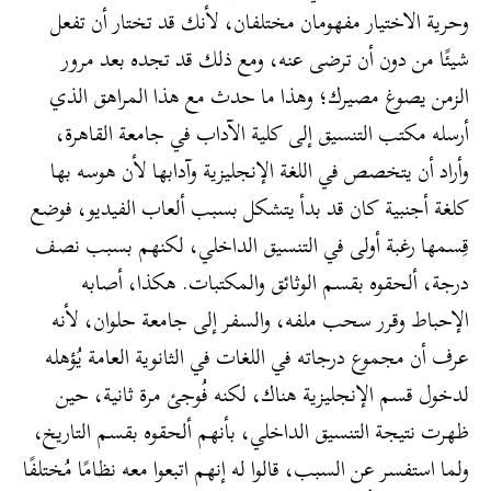
وحرية الاختيار مفهومان مختلفان، لأنك قد تختار أن تفعل
شيئًا من دون أن ترضى عنه، ومع ذلك قد تجده بعد مرور
الزمن يصوغ مصيرك؛ وهذا ما حدث مع هذا المراهق الذي
أرسله مكتب التنسيق إلى كلية الآداب في جامعة القاهرة،
وأراد أن يتخصص في اللغة الإنجليزية وآدابها لأن هوسه بها
كلغة أجنبية كان قد بدأ يتشكل بسبب ألعاب الفيديو، فوضع
قِسمها رغبة أولى في التنسيق الداخلي، لكنهم بسبب نصف
درجة، ألحقوه بقسم الوثائق والمكتبات. هكذا، أصابه
الإحباط وقرر سحب ملفه، والسفر إلى جامعة حلوان، لأنه
عرف أن مجموع درجاته في اللغات في الثانوية العامة يُؤهله
لدخول قسم الإنجليزية هناك، لكنه فُوجئ مرة ثانية، حين
ظهرت نتيجة التنسيق الداخلي، بأنهم ألحقوه بقسم التاريخ،
ولما استفسر عن السبب، قالوا له إنهم اتبعوا معه نظامًا مُختلفًا