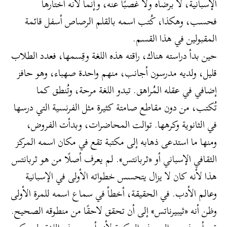
الإسبانية، لا برضاه ولا غصبًا عنه، وإنما لأنه اختارها
فحسب، وهكذا، كُتب اسمه بالقلم الرصاص أسفل قائمة
المقبولين في هذا القسم.
حين بدأ دراسته هناك، راقته هذه اللغة وقِسمها، فعدد الطلاب
قليل، ولديه مدرسون أجانب، منهم واحدة صهباء، وهو حافز
إضافي في عقله المُراهق. تبدو اللغة مرحة، وتُنطق كما
تُكتب، من دون مقاطع صامتة كثيرة مثل الفرنسية التي درسها
في الثانوية وكرهها. توالت المحاضرات، وبدأت الفروض،
ومنها ما استدعى ذهابه إلى مكتبة تقع في مكان اسمه المركز
الثقافي الإسباني أو «ثربانتس». لم يعرف أصلًا من هو ثربانتس
هذا لأنه كان لا يزال يتحسس خطواته الأولى في الإسبانية
وعالم الأدب. في الحقيقة، أخطأ في سماع اسمه للمرة الأولى
وظن أنه «ثيبيرناتس» إلى أن تحقق لاحقًا من منطوقه الصحيح.