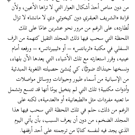
من دون مناص أحدَ أشكال العوار التي لا تراها الأعين، ولأن
قراءة «الشريف العبقري دون كيخوتي دي لا مانشا» لا تزال
تُطارده، على الرغم من مرور نحو عشرين عامًا على تلك
اللحظة التي سحب فيها ذلك المجلد الثقيل كتهمة من الرف
السفلي في مكتبة «ثربانتس» – أو «ثيبيرناتس» – ورفعه أمام
عينيه، وقرر استعارته مع تلك الأشياء، التي يعدها الآن بلهاء،
ونسخها حينذاك ضوئيًّا، كي يُنشئ حصيلته اللغوية المبدئية
من الإسبانية من أسماء طيور وحيوانات ووسائل مواصلات
وأدوات مكتبية؛ تلك التي لم يتخيل يومًا أنها قد تتسع وتشمل
ما تعنيه مفردات مثل «الطبعانية» أو «العدمية»، لكنه على
الرغم من ذلك، حلم في تلك اللحظة التي سحب فيها هذا
المجلد الضخم، من دون أن يعرف السبب، بأن يأتي اليوم
الذي يجد فيه لنفسه كتابًا من ترجمته على أحد أرففها.