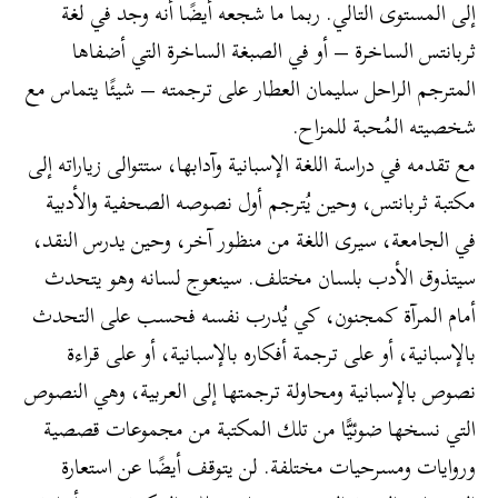
إلى المستوى التالي. ربما ما شجعه أيضًا أنه وجد في لغة
ثربانتس الساخرة – أو في الصبغة الساخرة التي أضفاها
المترجم الراحل سليمان العطار على ترجمته – شيئًا يتماس مع
شخصيته المُحبة للمزاح.
مع تقدمه في دراسة اللغة الإسبانية وآدابها، ستتوالى زياراته إلى
مكتبة ثربانتس، وحين يُترجم أول نصوصه الصحفية والأدبية
في الجامعة، سيرى اللغة من منظور آخر، وحين يدرس النقد،
سيتذوق الأدب بلسان مختلف. سينعوج لسانه وهو يتحدث
أمام المرآة كمجنون، كي يُدرب نفسه فحسب على التحدث
بالإسبانية، أو على ترجمة أفكاره بالإسبانية، أو على قراءة
نصوص بالإسبانية ومحاولة ترجمتها إلى العربية، وهي النصوص
التي نسخها ضوئيًّا من تلك المكتبة من مجموعات قصصية
وروايات ومسرحيات مختلفة. لن يتوقف أيضًا عن استعارة