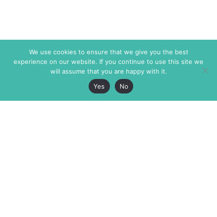
We use cookies to ensure that we give you the best
experience on our website. If you continue to use this site we
will assume that you are happy with it.
Yes
No
The Markaz Review
7 rue de Verdun
1465 Tamarind Ave., #702,
34000 Montpellier
Los Angeles CA 90028
France
USA
+33 4 67 02 87 39
info@themarkaz.org