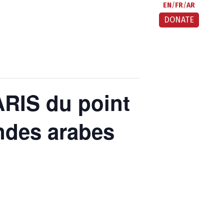
EN
FR
AR
DONATE
ARIS du point
ondes arabes