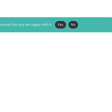
assume that you are happy with it.
Yes
No
ABOUT
MEMBERSHIP
MASTHEAD
INTERNATIONAL BOARD