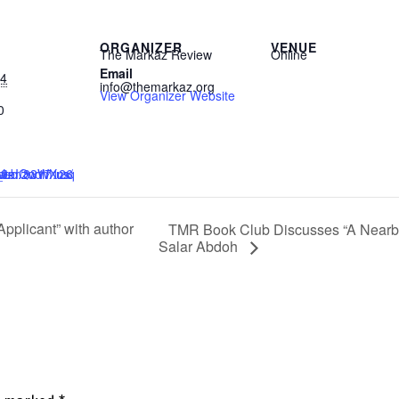
ORGANIZER
VENUE
The Markaz Review
Online
Email
24
info@themarkaz.org
View Organizer Website
0
plicant” with author
TMR Book Club Discusses “A Nearby
Salar Abdoh