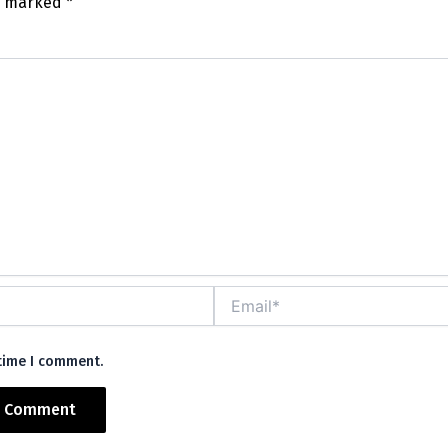
re marked
*
mm
Email*
 time I comment.