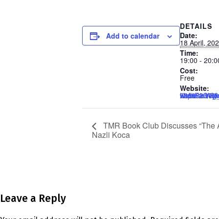
DETAILS
Date:
Add to calendar
18 April, 20
Time:
19:00 - 20:0
Cost:
Free
Website:
https://us02web.zoom.us/webinar/register/8317126736683/WN_L-xhdkF2Q7yh9nIQwWXmqw
TMR Book Club Discusses “The Ap
Nazli Koca
Leave a Reply