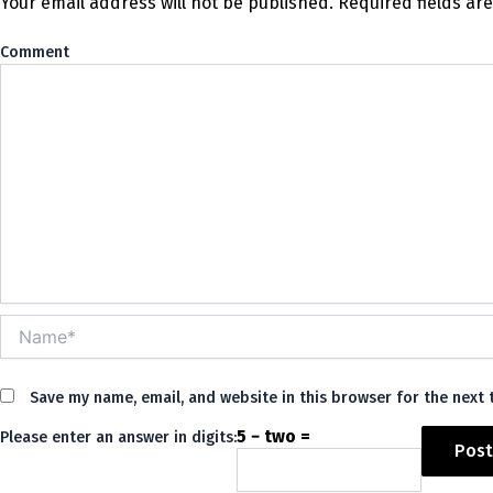
Your email address will not be published.
Required fields a
Co
Name*
Save my name, email, and website in this browser for the next
5 − two =
Please enter an answer in digits: