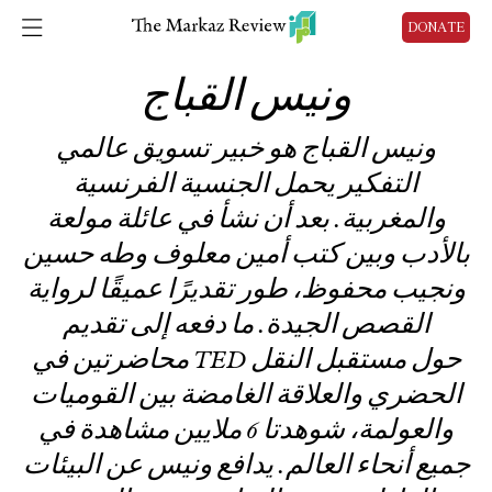
DONATE
ونيس القباج
ونيس القباج هو خبير تسويق عالمي
التفكير يحمل الجنسية الفرنسية
والمغربية. بعد أن نشأ في عائلة مولعة
بالأدب وبين كتب أمين معلوف وطه حسين
ونجيب محفوظ، طور تقديرًا عميقًا لرواية
القصص الجيدة. ما دفعه إلى تقديم
محاضرتين في TED حول مستقبل النقل
الحضري والعلاقة الغامضة بين القوميات
والعولمة، شوهدتا 6 ملايين مشاهدة في
جميع أنحاء العالم. يدافع ونيس عن البيئات