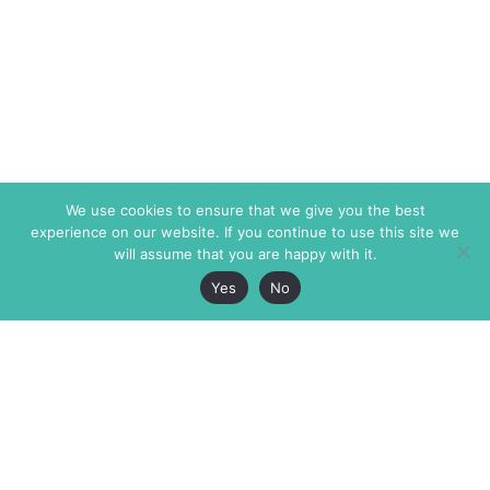
We use cookies to ensure that we give you the best
experience on our website. If you continue to use this site we
will assume that you are happy with it.
Yes
No
The Markaz Review
7 rue de Verdun
1465 Tamarind Ave., #702,
34000 Montpellier
Los Angeles CA 90028
France