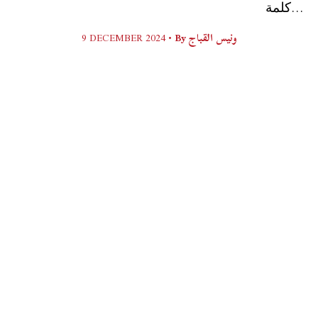
ﻛﻠﻤﺔ...
9 DECEMBER 2024 •
By
ونيس القباج