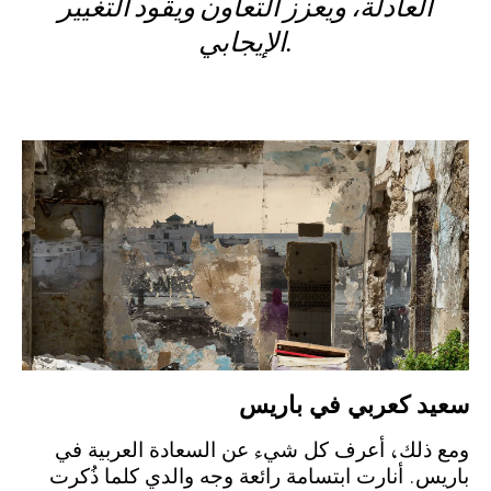
العادلة، ويعزز التعاون ويقود التغيير
الإيجابي.
ﻭﻣﻊ ﺫﻟﻚ، ﺃﻋﺮﻑ ﻛﻞ ﺷﻲء ﻋﻦ ﺍﻟﺴﻌﺎﺩﺓ ﺍﻟﻌﺮﺑﻴﺔ ﻓﻲ
ﺑﺎﺭﻳﺲ. ﺃﻧﺎﺭﺕ ﺍﺑﺘﺴﺎﻣﺔ ﺭﺍﺋﻌﺔ ﻭﺟﻪ ﻭﺍﻟﺪﻱ ﻛﻠﻤﺎ ﺫُﻛﺮﺕ