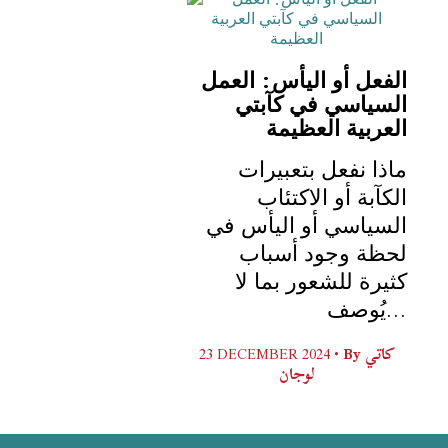
ﺍﻟﻔﻌﻞ ﺃﻭ ﺍﻟﻴﺄﺱ: ﺍﻟﻌﻤﻞ
ﺍﻟﺴﻴﺎﺳﻲ ﻓﻲ ﻛﺂﺑﺘﻲ
ﻣﺎﺫﺍ ﻧﻔﻌﻞ ﺑﺘﻌﺒﻴﺮﺍﺕ
ﺍﻟﻜﺂﺑﺔ ﺃﻭ ﺍﻻﻛﺘﺌﺎﺏ
ﺍﻟﺴﻴﺎﺳﻲ ﺃﻭ ﺍﻟﻴﺄﺱ ﻓﻲ
ﻟﺤﻈﺔ ﻭﺟﻮﺩ ﺃﺳﺒﺎﺏ
ﻛﺜﻴﺮﺓ ﻟﻠﺸﻌﻮﺭ ﺑﻤﺎ ﻻ
ﻳُﻮﺻﻒ...
23 DECEMBER 2024 •
By
كاتي
لوجان