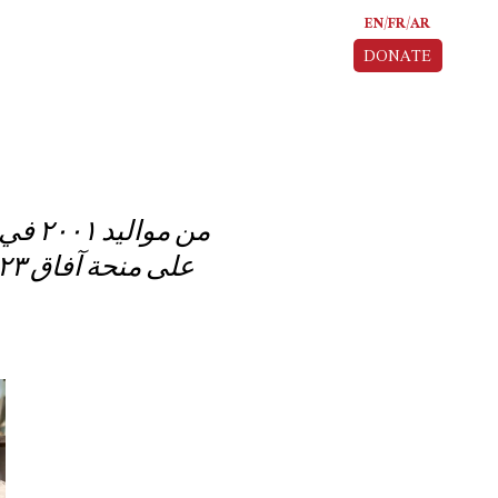
EN
FR
AR
DONATE
من م