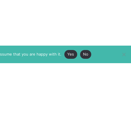
assume that you are happy with it.
Yes
No
ABOUT
MEMBERSHIP
MASTHEAD