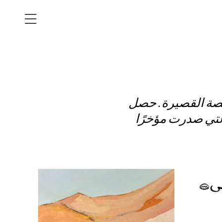
ب القصة القصيرة. حصل
رج» التي صدرت مؤخرًا