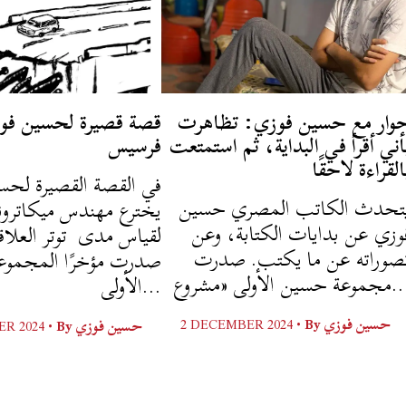
وار مع حسين فوزي: تظاهرت
قصة قصيرة لحسين فو
أني أقرأ في البداية، ثم استمتعت
فرسيس
القراءة لاحقًا
في القصة القصيرة لح،
تحدث الكاتب المصري حسين
يخترع مهندس ميكاترون
وزي عن بدايات الكتابة، وعن
لقياس مدى توتر العل.
صوراته عن ما يكتب. صدرت
صدرت مؤخرًا المجموع
وعة حسين الأولى «مشروع
الأولى...
2 DECEMBER 2024 •
By
حسين فوزي
R 2024 •
By
حسين فوزي