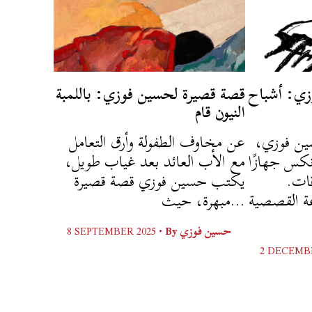
زي: أشباح
قصة قصيرة لحسين فوزي: باللمبة
النيون قام
سين فوزي
عن مخاوف الطفولة وأرق التعامل
كس جهازًا
مع الأب العائد بعد غياب طويل،
اقات
يكتب حسين فوزي قصة قصيرة
ة القصصية
مبهرة، حيث...
8 SEPTEMBER 2025 •
By
حسين فوزي
2 DECEMBE