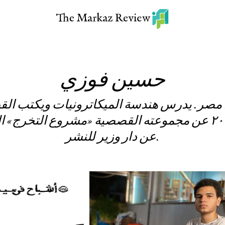
حسين فوزي
واليد ٢٠٠١ في مصر. يدرس هندسة الميكاترونيات ويكت
على منحة آفاق ٢٠٢٣ عن مجموعته القصصية «مشروع التخ
عن دار وزير للنشر.