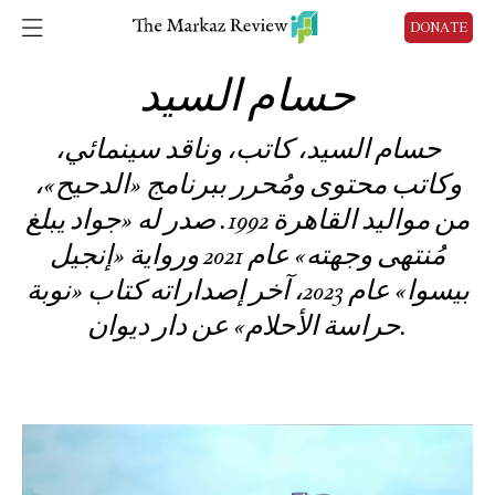
DONATE
حسام السيد
حسام السيد، كاتب، وناقد سينمائي،
وكاتب محتوى ومُحرر ببرنامج «الدحيح»،
من مواليد القاهرة 1992. صدر له «جواد يبلغ
مُنتهى وجهته» عام 2021 ورواية «إنجيل
بيسوا» عام 2023، آخر إصداراته كتاب «نوبة
حراسة الأحلام» عن دار ديوان.