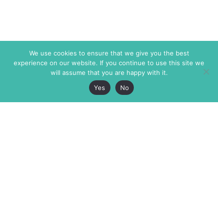
We use cookies to ensure that we give you the best
experience on our website. If you continue to use this site we
will assume that you are happy with it.
Yes
No
The Markaz Review
7 rue de Verdun
1465 Tamarind Ave., #702,
34000 Montpellier
Los Angeles CA 90028
France
USA
+33 4 67 02 87 39
info@themarkaz.org