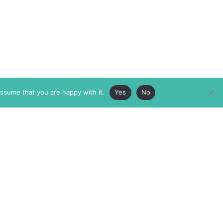
assume that you are happy with it.
Yes
No
ABOUT
MEMBERSHIP
MASTHEAD