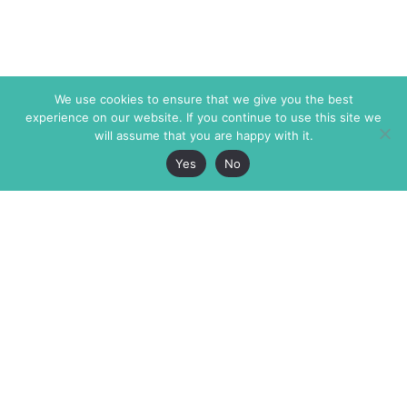
We use cookies to ensure that we give you the best
experience on our website. If you continue to use this site we
will assume that you are happy with it.
Yes
No
The Markaz Review
7 rue de Verdun
1465 Tamarind Ave., #702,
34000 Montpellier
Los Angeles CA 90028
France
USA
+33 4 67 02 87 39
info@themarkaz.org