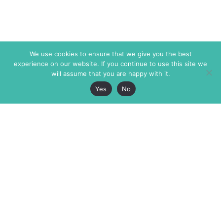
We use cookies to ensure that we give you the best
experience on our website. If you continue to use this site we
will assume that you are happy with it.
Yes
No
The Markaz Review
7 rue de Verdun
1465 Tamarind Ave., #702,
34000 Montpellier
Los Angeles CA 90028
France
USA
+33 4 67 02 87 39
info@themarkaz.org