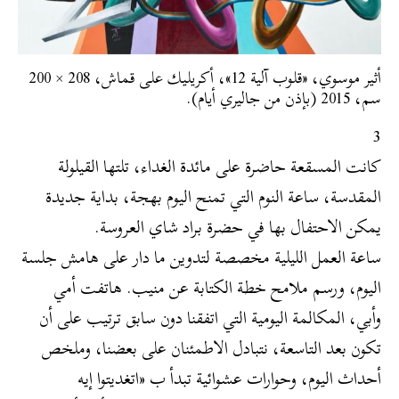
أثير موسوي، «قلوب آلية 12»، أكريليك على قماش، 208 × 200
سم، 2015 (بإذن من جاليري أيام).
3
كانت المسقعة حاضرة على مائدة الغداء، تلتها القيلولة
المقدسة، ساعة النوم التي تمنح اليوم بهجة، بداية جديدة
يمكن الاحتفال بها في حضرة براد شاي العروسة.
ساعة العمل الليلية مخصصة لتدوين ما دار على هامش جلسة
اليوم، ورسم ملامح خطة الكتابة عن منيب. هاتفت أمي
وأبي، المكالمة اليومية التي اتفقنا دون سابق ترتيب على أن
تكون بعد التاسعة، نتبادل الاطمئنان على بعضنا، وملخص
أحداث اليوم، وحوارات عشوائية تبدأ ب «اتغديتوا إيه