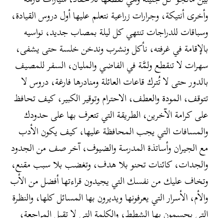
وأخرى أنتيكة، وجرارات زراعية نتعلم عليها أول دروس القيادة،
وسباقات للدراجات تنتهي كل ليلة بمصاب جديد، نواسيه
بالإقامة في غرفته، نأكل ونشرب وندخن خلسة حتى يشفى،
سهرات لا تنقطع ولمَّة في الفاضي والمليان، السفر للمصيف
بالدور حتى لا تُترك قاعات العائلة ومنادرها فارغة، دروس لا
تتوقف، المودة والعطف، الاحترام وتوقير الكبير، كيف تحافظ
على كرامة الآخرين، الطريقة التي تتعرف بها على حدودك
والمسافات التي يجب المحافظة عليها، كيف يكون الأدب
مع الجيران وأساتذة المدرسة والضيوف، آخر صف من الجدود
والجدات، كائنات تحنو بلا هدف، وتغضب بلا سبب مقنع،
وتخاف عليك من نفسك التي يجيدون قراءتها أفضل من الأب
والأم، الأسرار التي يعرفونها ويديرون بها المسائل كلها، والنظرة
التي يحسمون بها الشطط، والكلمة التي لا تقبل المراجعة،