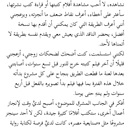
نشاهده، لا أحب مشاهدة أفلام كتبتها أو قراءة كتب نشرتها،
سأعثر على أخطاء، أعرف نقاط ضعف ما أنجزته، ويزعجني
أنني أعرف الطريقة التي كان يمكنني أن أقدم بها نسخة
أفضل، يحضر الناقد الذي يعيش معي ويقدم نفسه بطريقة لا
أتمناها لأحد.
لكنني استسلمت، كنت أضحك لضحكات زوجتي، أزعجني
قليلًا أن آخر فيلم كتبته خرج للنور قبل تسع سنوات، أصابتني
بعدها لعنة ما قطعت الطريق بنجاح على كل مشروع بدأته
خلال هذه الفترة بما فيها فيلم بدأ تصويره بالفعل قبل أربع
سنوات ولم ينتهِ حتى يومنا.
أفكر في الجانب المشرق للموضوع، أصبح لديَّ وقت لإنجاز
أعمال أخرى، ستكتب أفلامًا كثيرة جيدة، لكن لا أحد سينجز
مشروعًا مثل «صنايعية مصر»، كانت لديَّ فرصة لكتابة رواية