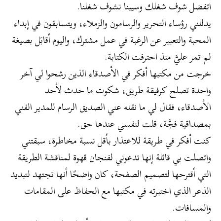
اتفضل شوف شغلك وسيبنا نشوف شغلنا.
يدللني رؤساء التحرير والرسامون والزملاء، ويتسابقون في إبداء
المحبة والتعبير عن الرغبة في عمل مشترك، واليوم أقابَل بصيغة
لم تمر عليَّ منذ احترفت الكتابة.
خرجت من مكتبها أفكر في الأصدقاء الذين رشحوا لي آخر
واحدة تصلح كرفيقة طريق، شكوت ما حدث لأحد
الأصدقاء، فقال لي ما نقله عني الصديق الرسام للمدير الفني
بمصداقية فجَّة، قلت لنفسي عندها حق.
كنت أفكر في طريقة للاعتذار بأقل نسبة مخاطرة، سبقتني
واتصلت بي قائلة إنها تدعوني لفنجان قهوة لمناقشة الطريقة
التي أقترحها لتصميم الصفحة، كان واضحًا أنها تجتهد لتبديد
الذعر الذي اختبرته في مكتبها مع الحفاظ على المقامات
والمسافات.