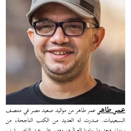
عمر طاهر
عمر طاهر من مواليد صعيد مصر في منتصف
السبعينيات. صدرت له العديد من الكتب الناجحة، من
بينها: «بعد ما يناموا العيال»، و«من علم عبد الناصر شرب