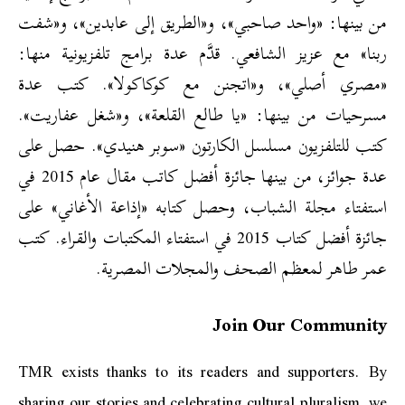
من بينها: «واحد صاحبي»، و«الطريق إلى عابدين»، و«شفت
ربنا» مع عزيز الشافعي. قدَّم عدة برامج تلفزيونية منها:
«مصري أصلي»، و«اتجنن مع كوكاكولا». كتب عدة
مسرحيات من بينها: «يا طالع القلعة»، و«شغل عفاريت».
كتب للتلفزيون مسلسل الكارتون «سوبر هنيدي». حصل على
عدة جوائز، من بينها جائزة أفضل كاتب مقال عام 2015 في
استفتاء مجلة الشباب، وحصل كتابه «إذاعة الأغاني» على
جائزة أفضل كتاب 2015 في استفتاء المكتبات والقراء. كتب
عمر طاهر لمعظم الصحف والمجلات المصرية.
Join Our Community
TMR exists thanks to its readers and supporters. By
sharing our stories and celebrating cultural pluralism, we