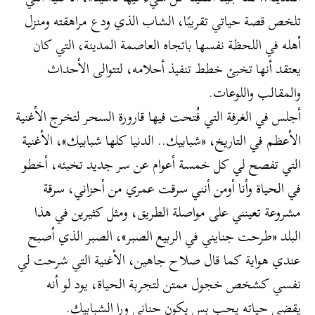
تلخص قصة حياتي تقريبًا، الشاب الذي ودع مراهقته ومنزل
أهله في اللحظة نفسها باتجاه العاصمة المدينة، التي كان
يعتقد أنها تخبئ خطط تنفيذ أحلامه، لتتوالى الأحداث
والمقالب واللوعات.
أجلس في الغرفة التي فُتحت فيها قارورة السحر لتخرج الأغنية
الأعظم في التاريخ، «شبابيك.. الدنيا كلها شبابيك»، الأغنية
التي تفصح لي كل خمسة أعوام عن سر جديد تخبئه، أخطو
في الحياة وأنا أومن أنني سرقت عمري من أحزاني، سرقة
مشروعة تعينني على مواصلة الطريق، ومثل كثيرين في هذا
البلد «طرحت جنايني في الربيع الصبر»، الصبر الذي أصبح
عندي هواية كما قال صلاح جاهين، الأغنية التي شرحت لي
نفسي كشخص خجول ممتن لتجربة الحياة، يود لو أنه
يقضي حياته يحب بس يكون حناني ورا الشبابيك.