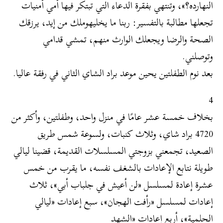
النهارده؟»، وتنتهي بفقرة الدعاء التي تبتكر فيها أمي أمنيات
تجعلها مطالبة بالتفسير: ربنا ما يخليهوملك من إيد، يرزقك
الصحة والرضا ويجعلك الوارث منهم، تمشي قدامي
وتوصلني.
بعد نوم الطفلتين يحين موعد براد الشاي الثاني في رفقة عاليا.
4
بخلاف خمسة عشر عامًا في منزل واحد، وطفلتين، وأكثر من
4720 براد شاي، وثلاث كنبات، ولسوعة شمس طريق
الصعيد، تجمعني بزوجتي المسلسلات القديمة، قضينا ليالي
طويلة نتابع الإعادات بالشغف نفسه، ما يقرب من خمس
عشرة إعادة لمسلسل «لن أعيش في جلباب أبي»، ثلاث
إعادات لمسلسل «رأفت الهجان»، سبع إعادات «ليالي
الحلمية»، أربع إعادات «الشهد