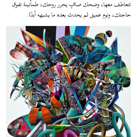
تتعاطف معها، وضحك صافٍ يحرر روحك، طمأنينة تفوق
حاجتك، ونوم عميق لم يحدث بعده ما يشبهه أبدًا.