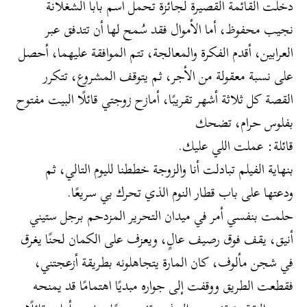
دخلت القائمة القصيرة لجائزة تحمل اسم بابا الشغلانة
نجيب محفوظ، أما الأموال فقد سُمح لها أن تتدفق عبر
العرابين، أقدم الفكرة والمعالجة، تتم الموافقة عليهما، أحصل
على نسبة معقولة من الأجر، ثم يتوقف المشروع، تتكرر
القصة كل ثلاثة أشهر تقريبًا، أمازح زوجتي قائلًا البيت مفتوح
بفلوس حرام، تضحك
قائلة: عملت اللي عليك.
بنهاية الفيلم تبادلت أنا والزوجة خططنا لليوم التالي، ثم
ودعتها على باب قطار النوم الذي تحرك بي سريعًا.
حلمت بنفسي أمر في ميدان التحرير المزدحم برجل ستيني
أنيق، يقف فوق رصيف عالٍ، ويعزف على الكمان لحنًا يغرق
في شجن مألوف، كان المارة يتجاهلونه بطريقة أزعجتني،
فقطعت الطريق ووقفت إلى جواره مبديًا اهتمامًا قد يمنحه