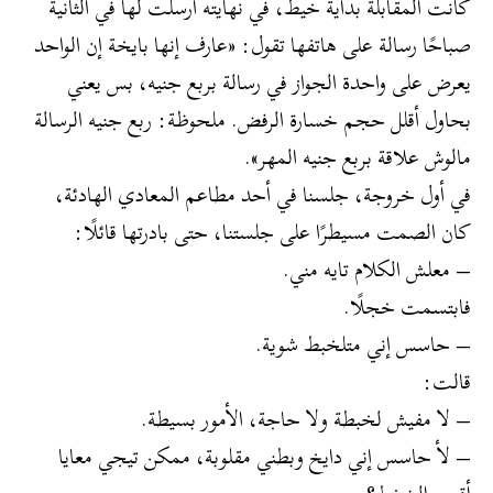
كانت المقابلة بداية خيط، في نهايته أرسلت لها في الثانية
صباحًا رسالة على هاتفها تقول: «عارف إنها بايخة إن الواحد
يعرض على واحدة الجواز في رسالة بربع جنيه، بس يعني
بحاول أقلل حجم خسارة الرفض. ملحوظة: ربع جنيه الرسالة
مالوش علاقة بربع جنيه المهر».
في أول خروجة، جلسنا في أحد مطاعم المعادي الهادئة،
كان الصمت مسيطرًا على جلستنا، حتى بادرتها قائلًا:
– معلش الكلام تايه مني.
فابتسمت خجلًا.
– حاسس إني متلخبط شوية.
قالت:
– لا مفيش لخبطة ولا حاجة، الأمور بسيطة.
– لأ حاسس إني دايخ وبطني مقلوبة، ممكن تيجي معايا