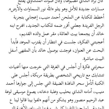
كان براد الشاي مضبوطًا، وكان صوت المنشاوي يفتح
مسارات جديدة للأمل وهو يتلو «الله نور السماوات والأرض».
أخطط للكتابة عن الملحن أحمد منيب، إعجابي بتجربة
الرجل الفريدة جعلني أقرر ضمه للكتاب الجديد، اقترح ابنه
خالد أن يجمعنا بيت العائلة، مقر عمل والده القديم،
أعجبتني الفكرة، جلست في انتظار أن يقترب الموعد فأبدأ
البحث عن العنوان، فوجئت بوصول خالد بأن المقهى أسفل
البيت مباشرة.
سحرتني فكرة أن أجلس في الغرفة التي خرجت منها أغنيات
تتشابك مع تاريخي الشخصي بطريقة مربكة، أجلس على
الكنبة أتأمل سحر النافذة الضيقة التي جلس إلى جوارها أحمد
منيب، أمامه الشاي بحليب وعلبة دخانه، يصوغ موسيقى لوعة
عبد الرحيم منصور وهو يشكو من أنهم «لفوا بينا قالوا لينا ع
المدينة.. لما جينا التقينا كل شيء فيها ناسينا»، الأغنية التي