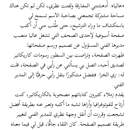
«عاليا». أدهشتني المفارقة ولفتت نظري، لكن لم تكن هناك
مساحة مشتركة تجمعني بصاحبة الاسم تسمح لي
باستكشاف ما وراء الترشيح، حتى طُلب مني أن أكتب
صفحة أسبوعية لإحدى الصحف التي تشغل عاليا منصب
مديرها الفني المسؤول عن تصميم ورسم صفحاتها.
ظهرت الصفحة، وتراصت بين السطور رسومات كاريكاتير
لصديق أحبه، اتصل بي يسألني عن رأيي في الصفحة، قلت
له: زي الخرا. فتفضل مشكورًا بنقل رأيي حرفيًّا إلى المدير
الفني.
يقدم زملاء كثيرون كتاباتهم مصحوبة بالكاريكاتير، كنت
أرتاح للفوتوغرافيا وأراها تشبه ما أكتبه وتعبر عنه بطريقة أفضل.
تشجعت وقررت أن أنقل وجهة نظري للمدير الفني لتغيير
طريقة تصميم الصفحة. كان اللقاء جافًّا، قيل لي فيما معناه