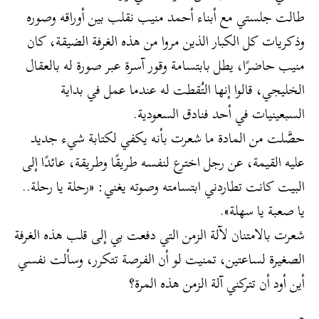
طالت جلستي مع أبناء أحمد منيب نقلب بين أوراقه وصوره
وذكريات كل الكبار الذين مروا من هذه الغرفة الضيقة، كان
منيب حاضرًا، يطل بابتسامة وقور آسرة عبر صورة له بالعقال
الخليجي، قالوا إنها التُقطت له عندما عمل في بداية
السبعينيات في أحد فنادق السعودية.
حصَّلت من المادة ما شعرت بأنه يكفي لكتابة شيء جديد
عليه القيمة، عن رجل اخترع لنفسه طريقًا وطريقة، عائدًا إلى
البيت كانت تطاردني ابتسامته وصوته يغني: «رحلة يا رحلة..
يا صعبة يا سهلة».
شعرت بالامتنان لآلة الزمن التي دفعت بي إلى قلب هذه الغرفة
الصغيرة لساعتين، تمنيت لو أن الفرصة تتكرر، وسألت نفسي
أين أود أن تتركني آلة الزمن هذه المرة؟