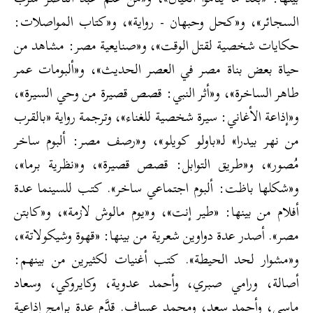
السجائر»، و«كحل وحبهان - رواية»، و«كتاب المواصلات:
حكايات شخصية لقتل الوقت»، و«صنايعية مصر: مشاهد من
حياة بعض بناة مصر في العصر الحديث»، و«ألبومات عمر
طاهر الساخرة»، و«أثر النبي: قصص قصيرة من وحي السيرة»،
و«إذاعة الأغاني: سيرة شخصية للغناء»، وترجمة رواية «بالقرب
من نهر بيدرا» لـ«باولو كويلو»، و«رصف مصر: ألبوم ساخر
مُصور»، و«طريق التوابل: قصص قصيرة»، و«نظرية برما»،
و«شكلها باظت: ألبوم اجتماعي ساخر». كتب للسينما عدة
أفلام من بينها: «طير إنت»، و«يوم مالوش لازمة»، و«كابتن
مصر». أصدر عدة دواوين شعرية من بينها: «قهوة وشيكولاتة»،
و«مشوار لحد الحيطة». كتب أغنيات لكثيرين من بينهم:
أصالة، ورامي صبري، وأحمد عدوية، وكايروكي، وسعاد
ماسي، وأحمد سعد، ومحمد عساف. قدَّم عدة برامج إذاعية