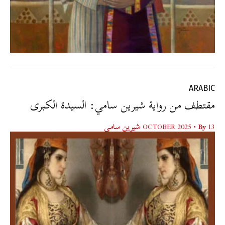
ARABIC
مقتطف من رواية شيرين سامي: السيدة الكبرى
13 OCTOBER 2025
• By
شيرين سامي