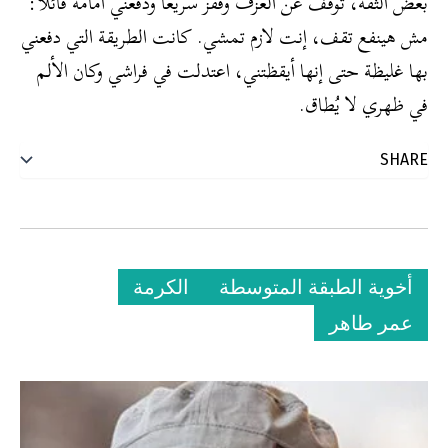
بعض الثقة، توقف عن العزف وقفز سريعًا ودفعني أمامه قائلًا:
مش هينفع تقف، إنت لازم تمشي. كانت الطريقة التي دفعني
بها غليظة حتى إنها أيقظتني، اعتدلت في فراشي وكان الألم
في ظهري لا يُطاق.
أخوية الطبقة المتوسطة
الكرمة
عمر طاهر