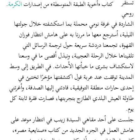
تستقر
الكرمة
كتاب «أخوية الطبقة المتوسطة» من إصدارات
.
روحي
الشاردة في غرفة نومي محملة بما استكشفته خلال جولتها
الليلية، أسترجع معها ما مررنا به على هامش انتظار فوران
القهوة، تجمعنا دردشة سريعة حول ترجمة الرسائل التي
تلقيناها خلال الرحلة العجيبة، ونبذل أقصى ما في وسعنا
لاستكشاف بشرى ما خبأتها الأحداث. في الطريق إلى وسط
المدينة توقفت عند عربة فول اكتشفتها مؤخرًا تختبئ في
إحدى حارات منطقة التوفيقية، قادتني إليها الصدفة، وأغرتني
طاولة العيش البلدي الطازج بتجربتها، فصارت فقرة ثابتة كل
يوم.
جلست على أحد مقاهي السيدة زينب في انتظار موعد على
هامش العمل في الجزء الجديد من كتاب «صنايعية مصر»،