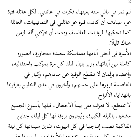
2
لم تمر في بالي سنة بعينها، فكرت في عائلتي. لكل عائلة فترة
عز، صادف أن كانت فترة عز عائلتي في الثمانينيات، العائلة
كما تحكيها الروايات العالمية، وددت أن تتركني آلة الزمن
هناك قليلًا.
الأسرة في أحلى أيامها متماسكة سعيدة متجاورة، الصورة
كاملة بين أبنائها، وزير ينزل البلد كل مرة بموكب واحتفالية،
وأعضاء برلمان لا تنقطع الوفود عن منادرهم، وكبار في
العاصمة نزورها على حسهم، وآخرون في مدن الخليج يغرقوننا
بالهدايا، الأفراح
لا تنقطع، لا تعرف متى يبدأ الاحتفال، قبلها بأسبوع الجميع
مشغول بالليلة الكبيرة، ويُجرون بروفة لها كل ليلة، جناين
الفاكهة تصب إنتاجها في كل البيوت، تقارن سيداتها كل ليلة
بين مانجو كل جنينة وهي تقطعها للأحفاد، سيارات فارهة