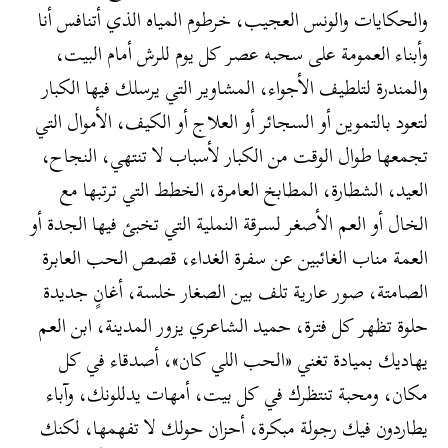
والحكايات والونس العجيب، خرطوم المياه الذي أتنافس أنا
وأبناء العمومة على سحبه عصر كل يوم للرش أمام البيت،
والمندرة لتلطيف الأجواء، المشاوير التي يرسلك فيها الكبار
لتعود بالتموين أو السجائر أو العلاج أو الكيف، الأموال التي
تجمعها طوال الوقت من الكبار لأسباب لا تنتهي، النجاح،
العيد، الشطارة، المطابخ العامرة، الخطط التي ترتبها مع
الخال أو العم الأصغر لسرقة النملية التي تخبئ فيها الجدة أو
العمة مناب الغائبين عن سفرة الغداء، قصص الحب العابرة
الصامتة، صور عارية تلف بين الصغار خلسة، أغانٍ جديدة
حلوة تظهر كل فترة، حميد الشاعري يزور المدينة، ابن العم
يهاديك بميادة تغني «الحب اللي كان»، أصدقاء في كل
مكان، ومحبة تنتظرك في كل بيت، أمهات يدللونك، وآباء
يطاردون فيك رجولة مبكرة، أحزان حولك لا تفهمها، لكنك