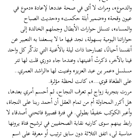
والدموع»، ومرات لا أثق في صحة عددها لإعادة «دموع في
عيون وقحة» و«ضمير أبلة حكمت» و«حديث الصباح
والمساء»، تتسلل حوارات الأبطال وجملهم الخالدة إلى
حواراتنا اليومية بسهولة، نجد فيها ما لا يسعفنا به التعبير عن
أنفسنا أحيانًا، تصارحنا ذات ليلة بالأغنية التي تذكِّر كل واحد
فينا بالآخر، ذكرتْ أغنيتها، وعندما جاء دوري قلت لها تتر
مسلسل «عمر بن عبد العزيز» وغنيت لها «الراشد العمري..
على الطغاة قوي…»، كانت لحظة مؤثرة.
مررت بتجربة زواج لم تعرف النجاح، لم أحسم أمري بعدها،
هل أكرر المحاولة أم من تمام العقل أن أحمد ربنا على النجاة،
وأعبر الكوكب خفيفًا بطولي. في فترة قصيرة فاتحني أصدقاء لا
رابط بينهم سوى كارنيه نقابة الصحفيين في ترشيح فتاة يرونها
مناسبة لي، اتفق الثلاثة دون سابق ترتيب أو معرفة على اسم