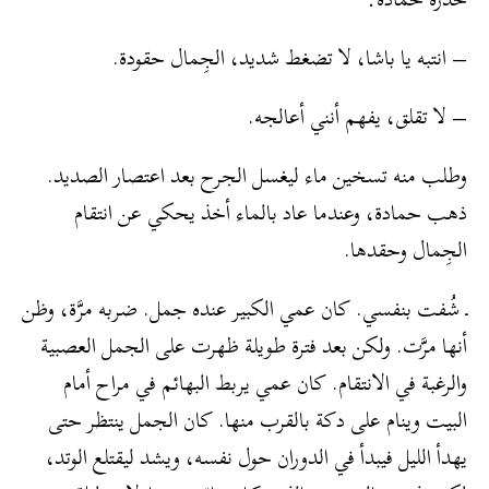
– انتبه يا باشا، لا تضغط شديد، الجِمال حقودة.
– لا تقلق، يفهم أنني أعالجه.
وطلب منه تسخين ماء ليغسل الجرح بعد اعتصار الصديد.
ذهب حمادة، وعندما عاد بالماء أخذ يحكي عن انتقام
الجِمال وحقدها.
ـ شُفت بنفسي. كان عمي الكبير عنده جمل. ضربه مرَّة، وظن
أنها مرَّت. ولكن بعد فترة طويلة ظهرت على الجمل العصبية
والرغبة في الانتقام. كان عمي يربط البهائم في مراح أمام
البيت وينام على دكة بالقرب منها. كان الجمل ينتظر حتى
يهدأ الليل فيبدأ في الدوران حول نفسه، ويشد ليقتلع الوتد،