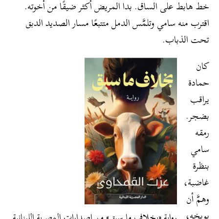
خط هابط على الساق. بدا المريض أكثر ضيقًا من أخوته.
اقترب منه سامي وتلمَّس الدمل متتبعًا مسار الصديد الدبق
تحت الذباب.
كان
حمادة
يراقب
بضجر.
رمقه
سامي
بنظرة
غاضبة،
وهمَّ أن
يوبخه،
رواية «بخلاف ما سبق» من إصدارات المصرية اللبنانية.