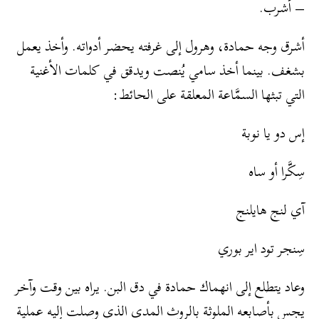
– أشرب.
أشرق وجه حمادة، وهرول إلى غرفته يحضر أدواته. وأخذ يعمل
بشغف. بينما أخذ سامي يُنصت ويدقق في كلمات الأغنية
التي تبثها السمَّاعة المعلقة على الحائط:
إس دو يا نوبة
سِكَّرا أو ساه
آي لنج هايلنج
سِنجر تود اير بوري
وعاد يتطلع إلى انهماك حمادة في دق البن. يراه بين وقت وآخر
يجس بأصابعه الملوثة بالروث المدى الذي وصلت إليه عملية