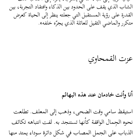
الشاب الذي يقف على الحدود بين الذكاء وافتقاد التجربة، بين
القدرة على رؤية المستقبل التي جعلته ينظر إلى الحياة كعرض
متكرر والماضي الثقيل للعائلة الذي يجرّه خلفه».
عزت القمحاوي
أنا وأنت خادمان عند هذه البهائم
استيقظ سامي وقت الضحى، وذهب إلى المعلف. تطلعت
نحوه الجِمال الواقفة كأنها تستنجد به. لفت انتباهه تكاثف
الذباب على الجمل المصاب في شكل دائرة سوداء يمتد منها