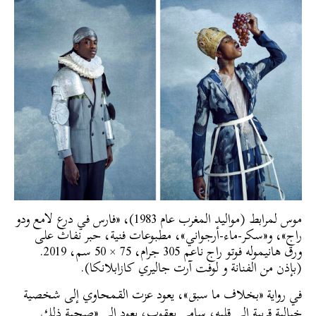
موس لمرابط (مواليد المغرب عام 1983)، «فارس في درع لامع ودو
راج»، و«سكر-ماء-أرجواني»، مطبوعات فنية، حبر نفاث على
ورق هانيموله فوتو راج ناعم 305 جرام، 75 × 50 سم، 2019.
(بإذن من الفنانة و لوفت آرت جاليري كازابلانكا).
في رواية «بخلاف ما سبق»، يعود عزت القمحاوي إلى شخصية
خيالية قريبة إلى قلبه، سامي يعقوب، يعود إلى «صحبة ذلك