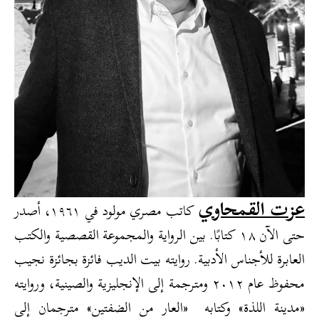
عزت القمحاوي
كاتب مصري مولود في ١٩٦١، أصدر
حتى الآن ١٨ كتابًا. بين الرواية والمجموعة القصصية والكتب
العابرة للأجناس الأدبية. روايته بيت الديب فائزة بجائزة نجيب
محفوظ عام ٢٠١٢ ومترجمة إلى الإنجليزية والصينية، وروايته
«مدينة اللذة» وكتابه «العار من الضفتين» مترجمان إلى