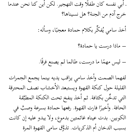
ـ أبي نفسه كان طفلًا وقت التهجير. لكن أين كنا نحن عندما
خرج آدم من الجنة؟ هل نسيناها؟
أخذ سامي يُفكِّر بكلام حمادة معجبًا، وسأله:
– ماذا درست يا حمادة؟
– ليس مهمًا ما درست، طالما لم يصنع فرقًا.
لفهما الصمت وأخذ سامي يراقب يديه بينما يجمع الجمرات
القليلة حول كنكة القهوة ويستبعد الأخشاب نصف المحترقة
التي تدخِّن بكثافة. ثم أخذ ينفخ تحت الكنكة المطبَّقة
الحافة. وأخيرًا فارت القهوة. رفعها حمادة بسرعة وصبَّ في
الكوبين. بدت عيناه غائمتين بدموع، ولا يبدو عليه إن كانت
بسبب الدخان أم الذكريات. تذوَّق سامي القهوة المرة