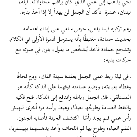
لكي يذهب إلى عمي الذي كان يراقب محاولاته. ليلة،
ليلتان، عشرة. تأكد أن الجمل لن يهدأ إلا إذا أخذ بثأره.
رغم تركيزه فيما يفعل، حرص سامي على إبداء اهتمامه
بحديث حمادة، مغتبطًا بأنه يسترسل للمرة الأولى في الكلام.
وتشجع حمادة فأخذ يُشخِّص ما يقول، يلون في صوته مع
حركات يديه:
ـ في ليلة ربط عمي الجمل بعقدة سهلة الفك، وبرم لحافًا
وغطاه بعباءته، ووضع عمامته فوقهما على الدكة كأنه هو
المستلقي. فك الجمل رباطه واندفع إلى الدكة. فتح فكيه
والتقط العمامة وطوحَّها بعيدًا، وهبط برأسه مرة أخرى ليهبش
رأس عمي فلم يجد رأسًا. اكتشف الحيلة فأصابه الجنون.
التقم العباءة وطوح بها ثم اللحاف وأخذ يدهسهما بهيستريا،