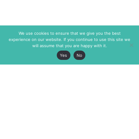
We use cookies to ensure that we give you the best
experience on our website. If you continue to use this site we
will assume that you are happy with it.
Yes
No
The Markaz Review
7 rue de Verdun
1465 Tamarind Ave., #702,
34000 Montpellier
Los Angeles CA 90028
France
USA
+33 4 67 02 87 39
info@themarkaz.org